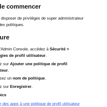
de commencer
disposer de privilèges de super administrateur
es politiques.
ure
'
Admin Console
, accédez à
Sécurité
gies de profil utilisateur
.
ez sur
Ajouter une politique de profil
ateur
.
ssez un
nom de politique
.
ez sur
Enregistrer
.
pics
r des apps à une politique de profil utilisateur