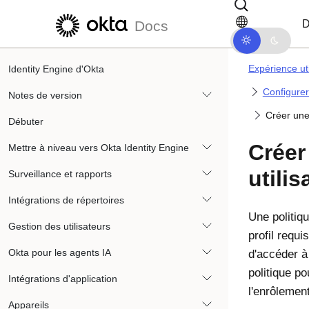
Passer au contenu principal
Passer à la navigation dans les d
D
Docs
Expérience uti
Identity Engine d'Okta
Configurer 
Notes de version
Créer une 
Débuter
Créer
Mettre à niveau vers Okta Identity Engine
utilis
Surveillance et rapports
Intégrations de répertoires
Une politiqu
Gestion des utilisateurs
profil requis
Okta pour les agents IA
d'accéder à
politique po
Intégrations d'application
l'enrôlemen
Appareils