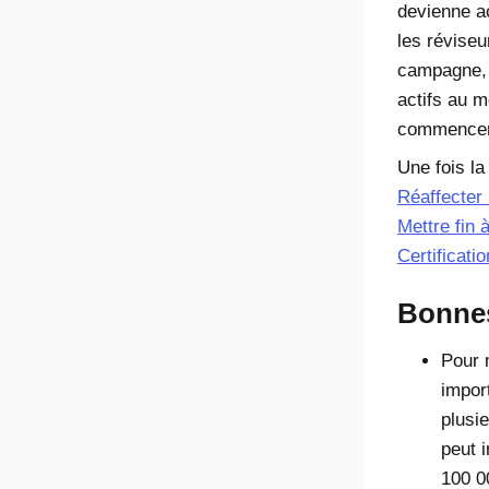
devienne ac
les réviseu
campagne, 
actifs au 
commencer
Une fois l
Réaffecter 
Mettre fin
Certificati
Bonnes
Pour 
impor
plusi
peut i
100 0