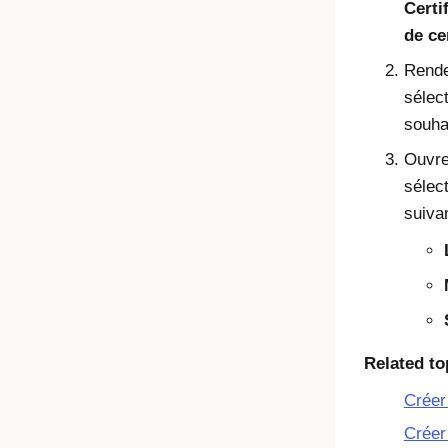
Certi
de ce
Rende
sélec
souha
Ouvre
sélec
suiva
Related to
Créer
Créer