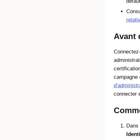
défaut
Consu
relat
Avant
Connectez-
administrat
certificati
campagne 
d'administr
connecter e
Commen
Dans l
Ident