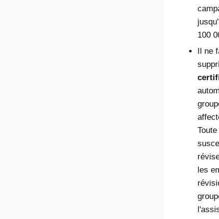
campa
jusqu
100 0
Il ne
suppr
certi
autom
group
affec
Toute
susce
révis
les e
révis
group
l'ass