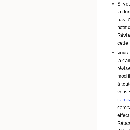
Si vo
la du
pas d
notifi
Révis
cette 
Vous 
la ca
révis
modif
à tou
vous 
camp
campa
effec
Rétab