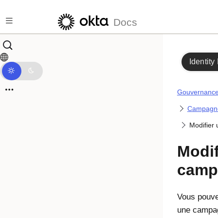
Passer au contenu principal
Docs
Identity
Gouvernance 
Campagn
Modifier
Modif
campa
Vous pouve
une campagn