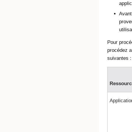
applic
Avant
prove
utilis
Pour procéd
procédez 
suivantes :
Ressourc
Applicatio