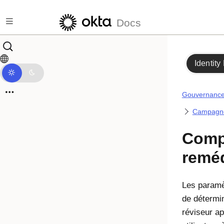
Passer au contenu principal
Docs
Identity
Gouvernance 
Campagn
Comp
reméd
Les paramè
de détermin
réviseur a