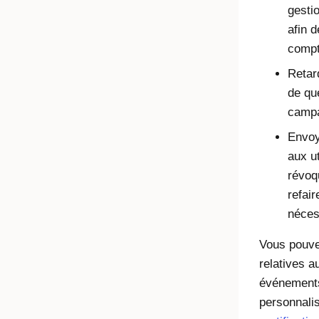
gesti
afin 
compt
Retar
de que
camp
Envoy
aux ut
révoqu
refai
néces
Vous pouvez
relatives a
événements
personnali