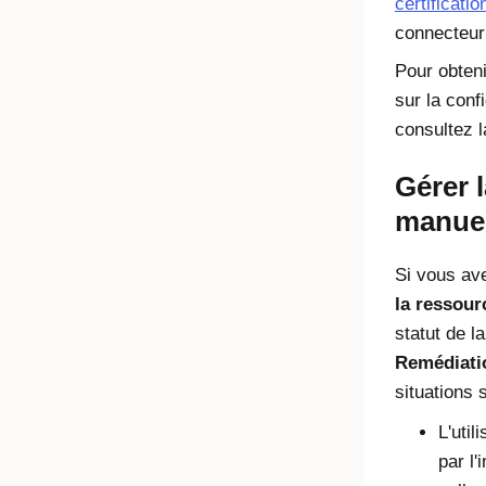
certificati
connecteur
Pour obten
sur la conf
consultez 
Gérer 
manue
Si vous av
la ressour
statut de l
Remédiati
situations 
L'util
par l'