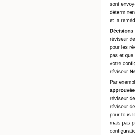
sont envoy
déterminent
et la remédi
Décisions
réviseur de
pour les ré
pas et que
votre confi
réviseur
Ne
Par exempl
approuvée
réviseur d
réviseur de
pour tous 
mais pas p
configurati