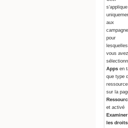
s'applique
uniqueme
aux
campagn
pour
lesquelles
vous ave
sélection
Apps
en t
que type 
ressource
sur la pag
Ressourc
et activé
Examiner
les droits