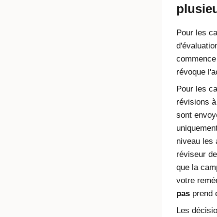
plusie
Pour les c
d'évaluatio
commence d
révoque l'a
Pour les c
révisions à
sont envoy
uniquement
niveau les
réviseur d
que la camp
votre reméd
pas
prend e
Les décisio