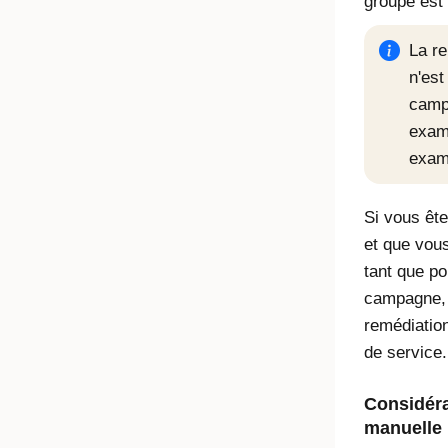
groupe est
La r
n'est
camp
exam
exami
Si vous êt
et que vou
tant que p
campagne, 
remédiatio
de service.
Considéra
manuelle