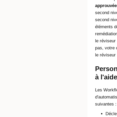
approuvée
second niv
second nive
éléments de
remédiation
le réviseur
pas, votre 
le réviseur
Person
à l'ai
Les
Workfl
d'automatis
suivantes :
Décle