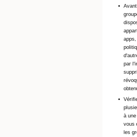
Avant
groupe
dispos
appar
apps, 
politi
d'autr
par l'
suppr
révoq
obtenu
Vérifi
plusie
à une
vous 
les g