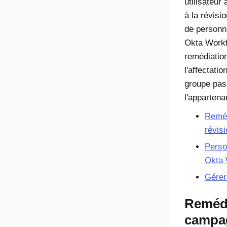
utilisateur
à la révisi
de personna
Okta Workf
remédiation
l'affectatio
groupe pas
l'appartena
Reméd
révis
Person
Okta 
Gérer
Remédi
campag