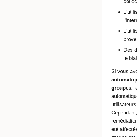
colle
L'util
l'inte
L'uti
prove
Des dr
le bia
Si vous av
automatiqu
groupes
, 
automatiqu
utilisateur
Cependant,
remédiation
été affecté