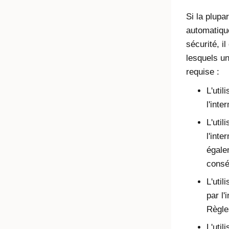
Si la plupa
automatiqu
sécurité, i
lesquels u
requise :
L'util
l'inte
L'util
l'inte
égale
consé
L'util
par l'
Règle
L'uti