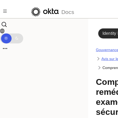
Passer au contenu principal
Docs
Identity
Gouvernance 
Avis sur l
Comprend
Comp
reméd
exame
sécur