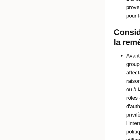
prove
pour 
Consid
la rem
Avant
groupe
affect
raiso
ou à l
rôles 
d'auth
privi
l'int
politi