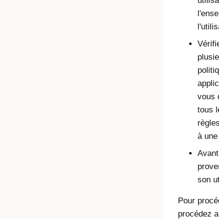
utili
l'ens
l'util
Vérifi
plusi
politi
appli
vous 
tous 
règles
à une 
Avant
prove
son ut
Pour procéd
procédez 