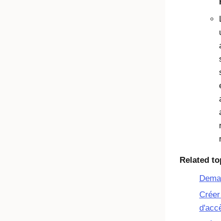
Related to
Dema
Créer
d'acc