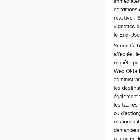
immédiatem
conditions 
réactiver. 
vignettes d
le End-Use
Si une tâch
affectée, l
requête peu
Web
Okta
administra
les destina
également f
les tâches 
ou d'action
responsabl
demandeurs
remonter d