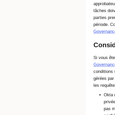
approbateur
tâches doiv
parties pr
période. C
Governanc
Consid
Si vous êt
Governanc
conditions 
gérées par 
les requête
Okta
privé
pas m