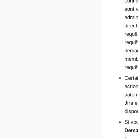
confid
sont 
admin
direc
requê
requê
deman
membr
requê
Certa
actio
autom
Jira 
dispo
Si vo
Dema