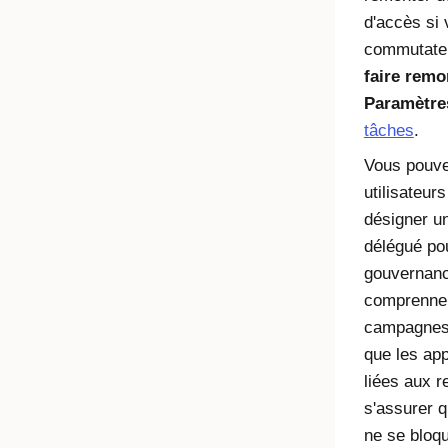
d'accès si 
commutat
faire remo
Paramètre
tâches
.
Vous pouve
utilisateurs
désigner u
délégué po
gouvernanc
comprennen
campagnes d
que les app
liées aux 
s'assurer 
ne se bloqu