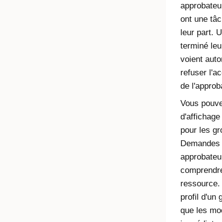
approbateur
ont une tâc
leur part. 
terminé leu
voient aut
refuser l'a
de l'approb
Vous pouve
d'affichage
pour les gr
Demandes 
approbateur
comprendre
ressource. 
profil d'un
que les mod