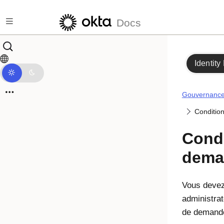
Passer au contenu principal
Docs
Identity
Gouvernance 
Conditio
Condi
dema
Vous devez
administrat
de demande 