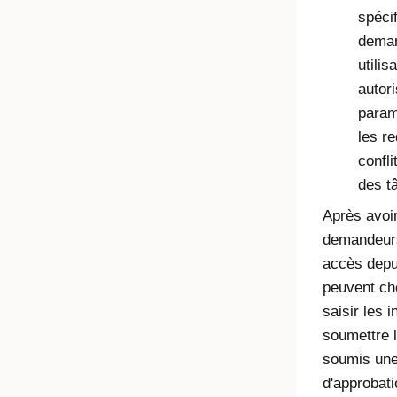
spécif
deman
utili
autor
param
les r
confli
des t
Après avoir
demandeurs
accès depui
peuvent cho
saisir les 
soumettre l
soumis une
d'approbati