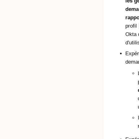
les g
deman
rappo
profil
Okta 
d'util
Expér
deman