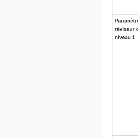
Paramètr
réviseur 
niveau 1