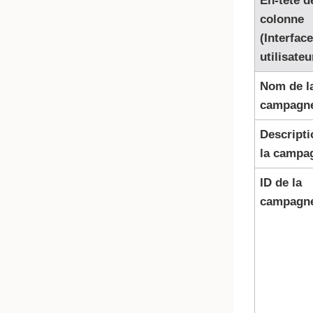
En-tête d
colonne
(Interface
utilisateu
Nom de l
campagn
Descripti
la campa
ID de la
campagn