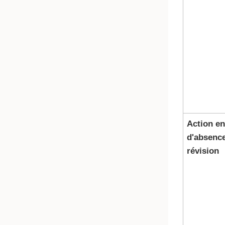
Action en
d'absenc
révision