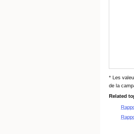
* Les valeu
de la campa
Related to
Rappo
Rappo