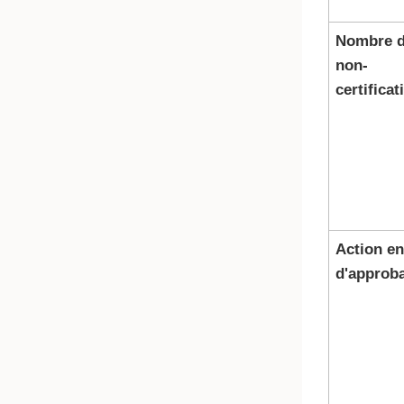
Nombre 
non-
certificat
Action en
d'approba