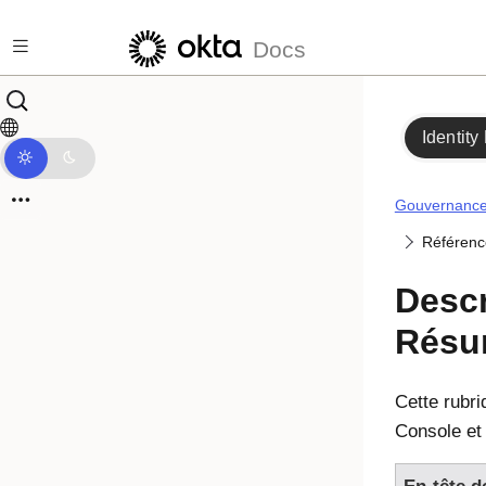
Passer au contenu principal
Docs
Identity
Gouvernance 
Référenc
Descr
Résu
Cette rubri
Console et 