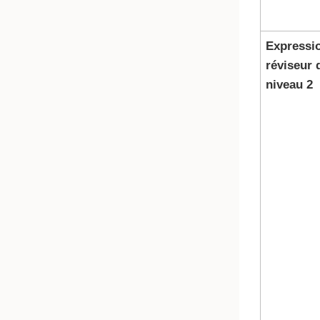
Expressi
réviseur 
niveau 2