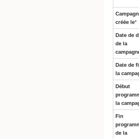
Campagn
créée le
*
Date de d
de la
campagn
Date de f
la campa
Début
program
la campa
Fin
program
de la