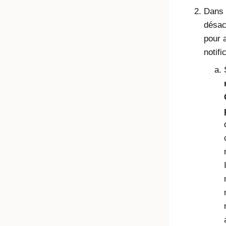
Dans 
désac
pour 
notifi