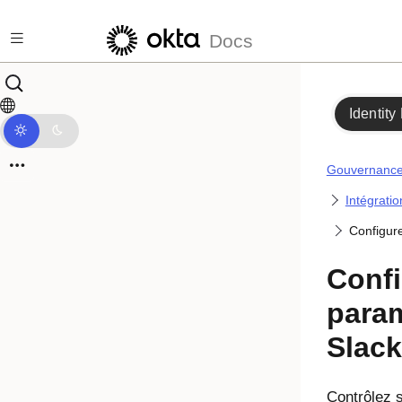
Passer au contenu principal
Docs
Identity
Gouvernance 
Intégratio
Configur
Confi
para
Slack
Contrôlez s