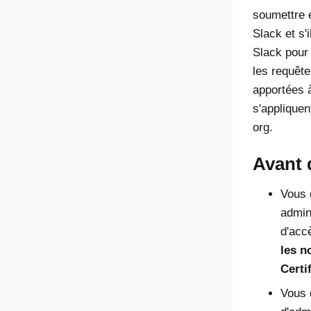
soumettre 
Slack et s'
Slack pour
les requête
apportées 
s'appliquen
org.
Avant
Vous 
admini
d'accè
les n
Certi
Vous 