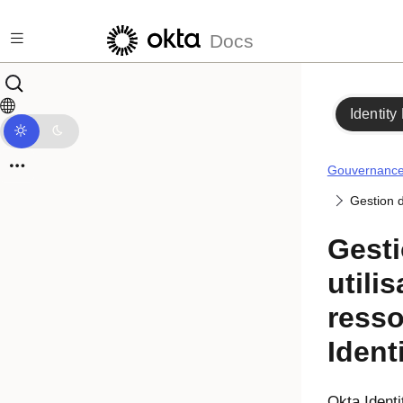
Passer au contenu principal
Docs
Identity
Gouvernance 
Gestion d
Gest
utili
ress
Ident
Okta Ident