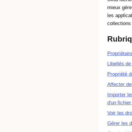
mieux gérer
les applica
collections 
Rubri
Propriétai
Libellés de
Propriété 
Affecter de
Importer les
d'un fichie
Voir les dro
Gérer les d