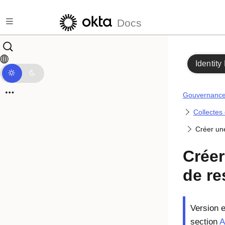
Passer au contenu principal
Docs
Identity
Gouvernance 
Collectes
Créer une
Créer
de r
Version e
section
A