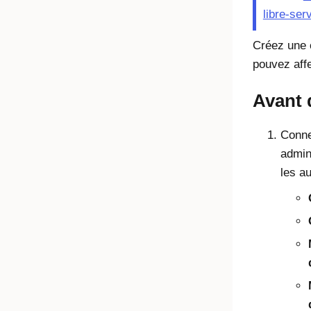
libre-ser
Créez une 
pouvez affe
Avant
Conne
admin
les au