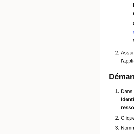
Assur
l'app
Démarr
Dans l
Ident
resso
Cliqu
Nomme