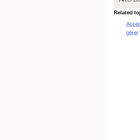
Related to
Accéde
gérer