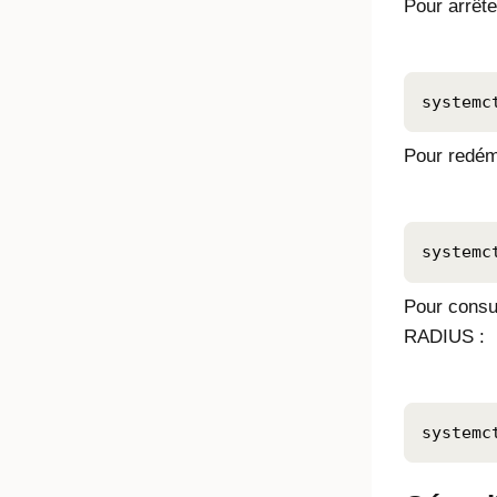
Pour arrête
systemc
Pour redém
systemc
Pour consul
RADIUS :
systemc