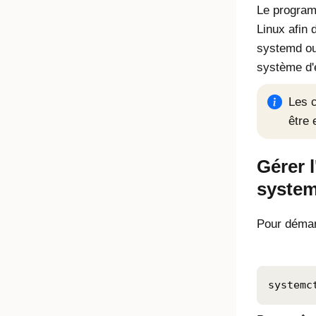
Le programm
Linux afin 
systemd ou 
système d'e
Les 
être 
Gérer 
syste
Pour démar
systemc