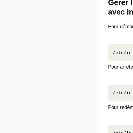
Gérer 
avec in
Pour démar
/etc/in
Pour arrête
/etc/in
Pour redém
/etc/in