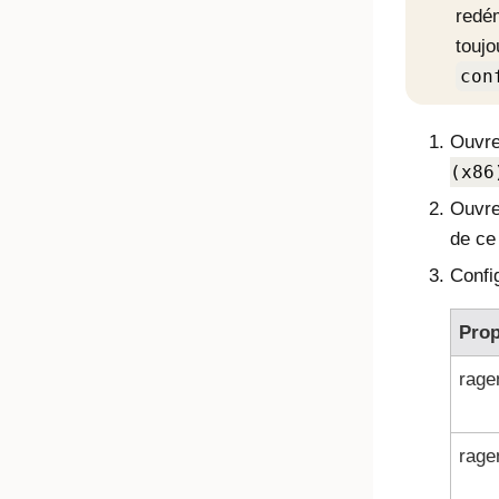
redé
toujo
con
Ouvre
(x86
Ouvr
de ce 
Confi
Prop
rage
rage