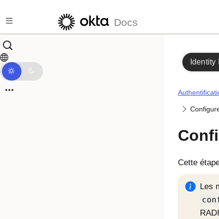
Passer au contenu principal
Docs
Identity
Authentificat
Configure
Confi
Cette étape
Les m
con
RADI