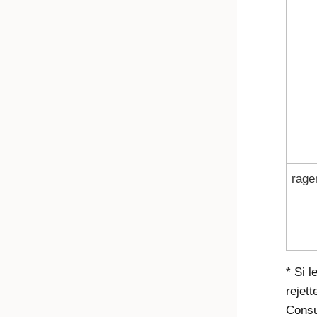
rage
* Si 
rejet
Cons