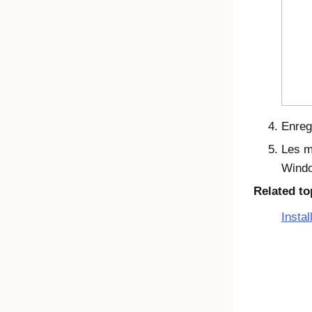
Enregi
Les m
Windo
Related to
Insta