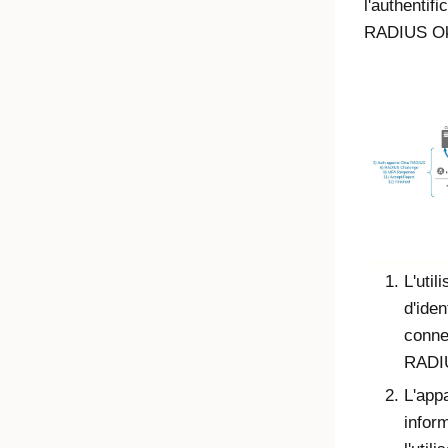
l'authentif
RADIUS Ok
L'util
d'iden
conne
RADI
L'app
inform