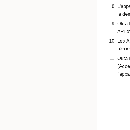
L'app
la de
Okta 
API d'
Les A
répon
Okta
(Acce
l'appa