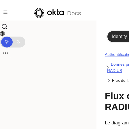
Passer au contenu principal
Docs
Identity
Authentificat
Bonnes pr
RADIUS
Flux de 
Flux 
RADI
Le diagram