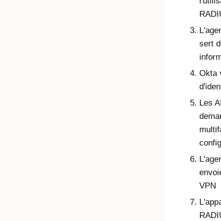
l'util
RADI
L'age
sert d
inform
Okta 
d'iden
Les A
deman
multif
confi
L'age
envoi
VPN
L'app
RADIUS