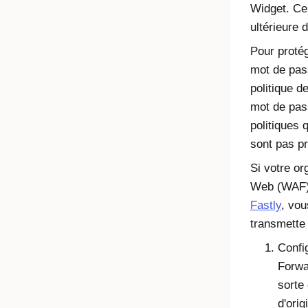
Widget. Cel
ultérieure 
Pour protég
mot de pass
politique d
mot de pass
politiques 
sont pas pr
Si votre or
Web (WAF
Fastly
, vou
transmette l
Confi
Forwa
sorte 
d'orig