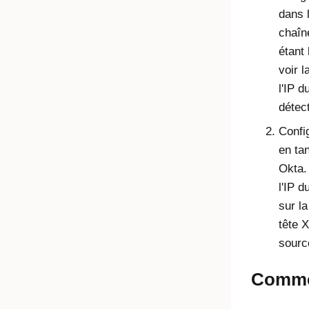
dans 
chaîn
étant 
voir l
l'IP 
détec
Confi
en ta
Okta.
l'IP 
sur l
tête 
sourc
Commen