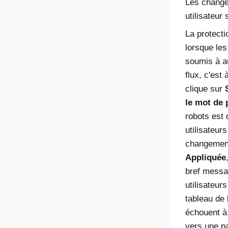
Les change
utilisateur
La protect
lorsque les 
soumis à au
flux, c'est
clique sur
le mot de 
robots est 
utilisateu
changement.
Appliquée
bref messag
utilisateur
tableau de 
échouent à 
vers une pa