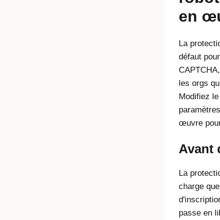
en œ
La protecti
défaut pour
CAPTCHA, e
les orgs qu
Modifiez le
paramètres
œuvre pour 
Avant
La protecti
charge que 
d'inscripti
passe en li