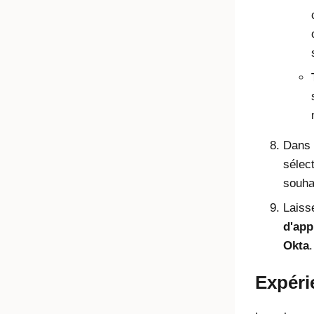
Dans
sélec
souha
Laiss
d'app
Okta
.
Expéri