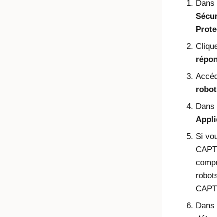
Dans 
Sécur
Prote
Clique
répo
Accéd
robot
Dans 
Appl
Si vou
CAPTC
compr
robot
CAPT
Dans 