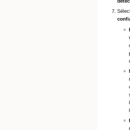
détec
Sélec
confi