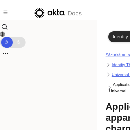
Passer au contenu principal
Docs
Identity
Sécurité au n
Identity T
Universal
Applicati
Universal 
Appli
appar
charg