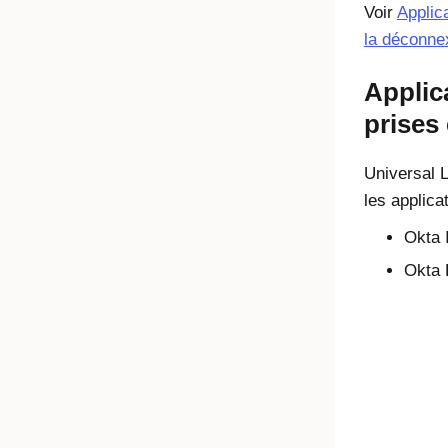
Voir
Applic
la déconnex
Applic
prises
Universal 
les applica
Okta 
Okta 