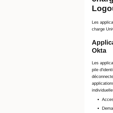
Logo
Les applic
charge
Uni
Applic
Okta
Les applica
pile d'iden
déconnecte 
application
individuell
Acce
Dema