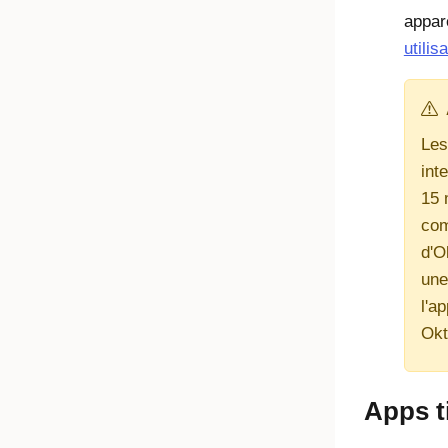
appar
utilis
Les
int
15 
com
d'
O
une
l'a
Okt
Apps t