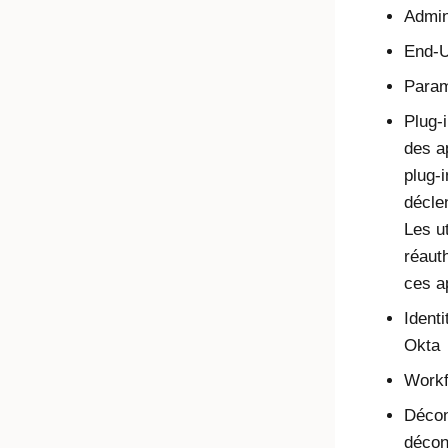
Admin
End-U
Paramè
Plug-
des a
plug-
décle
Les ut
réauth
ces a
Ident
Okta
Workf
Décon
décon