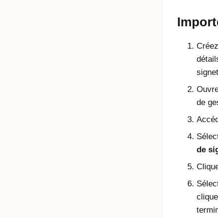
Import
Créez
détai
signe
Ouvrez
de ge
Accéd
Sélec
de si
Cliqu
Sélect
cliqu
termin