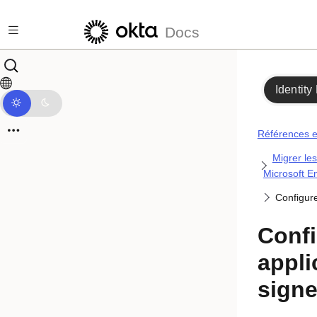
Passer au contenu principal
Docs
Identity
Références et
Migrer les
Microsoft E
Configure
Confi
appli
signe