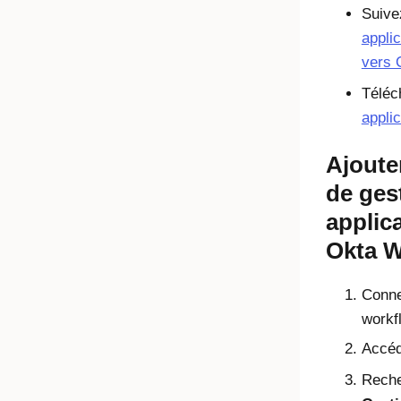
Suive
appli
vers 
Téléc
applic
Ajoute
de ges
applic
Okta W
Conne
workf
Accéd
Reche