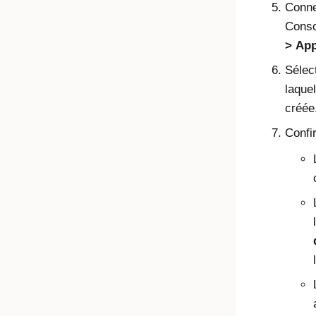
Conne
Conso
App
Sélec
laquel
créée
Confi