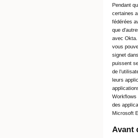
Pendant que
certaines a
fédérées 
que d'autr
avec
Okta
vous pouvez
signet dan
puissent s
de l'utilisa
leurs appli
applicatio
Workflows
des applic
Microsoft E
Avant