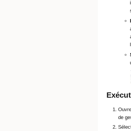
Exécute
Ouvrez
de ge
Sélec