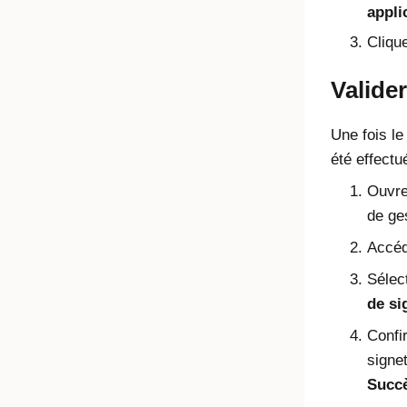
appli
Cliqu
Valider
Une fois le 
été effectu
Ouvrez
de ge
Accéd
Sélec
de si
Confi
signet
Succ