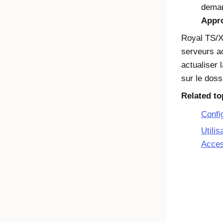
deman
Appr
Royal TS/
serveurs a
actualiser l
sur le doss
Related to
Confi
Utilis
Acce