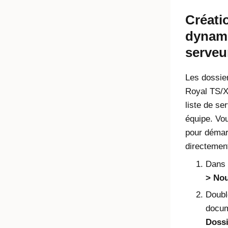
Créati
dynami
serveu
Les dossie
Royal TS/
liste de se
équipe. Vou
pour démar
directemen
Dans
Nou
Doubl
docum
Doss