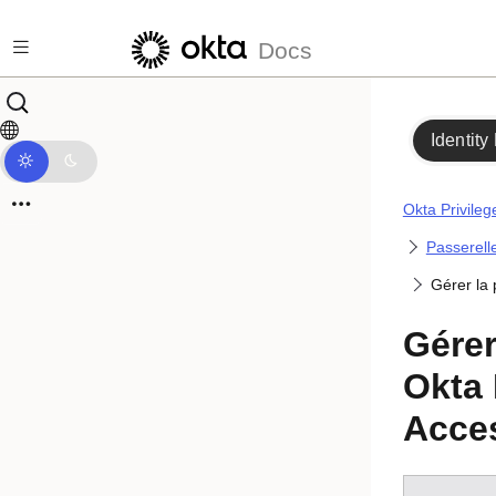
Passer au contenu principal
Docs
Identity
Okta Privile
Passerell
Gérer la 
Gérer
Okta 
Acce