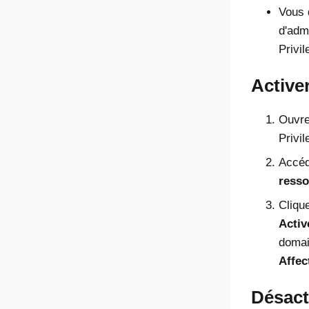
Vous 
d'adm
Privi
Active
Ouvre
Privi
Accé
resso
Cliqu
Activ
domai
Affec
Désact