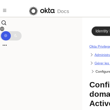
Passer au contenu principal
Docs
Identity
Okta Privile
Administr
Gérer les
Configure
Confi
doma
Activ