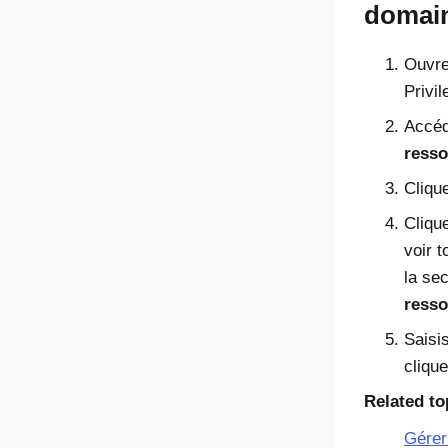
domai
Ouvre
Privi
Accé
resso
Cliqu
Cliqu
voir 
la se
resso
Saisi
cliqu
Related to
Gérer