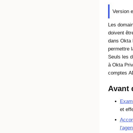
Version e
Les domai
doivent êtr
dans
Okta 
permettre 
Seuls les 
à
Okta Pri
comptes A
Avant
Exami
et ef
Acco
l'age