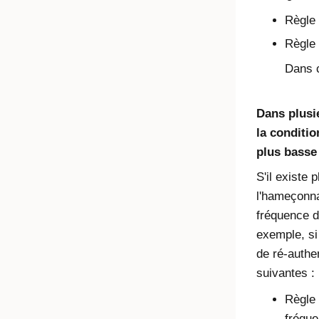
Règle 
Règle 
Dans c
Dans plusi
la conditio
plus basse 
S'il existe 
l'hameçonna
fréquence de
exemple, si
de ré-authen
suivantes :
Règle 
fréque