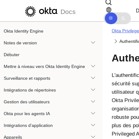
Passer au contenu principal
Passer à la navigation dans les d
D
Docs
Okta Privileg
Okta Identity Engine
Authentifi
Notes de version
Débuter
Authe
Mettre à niveau vers Okta Identity Engine
L'authentif
Surveillance et rapports
sécurité sup
Intégrations de répertoires
utilisateur
Okta Privil
Gestion des utilisateurs
organisatio
Okta pour les agents IA
robuste pou
plus des po
Intégrations d'application
Privileged 
Appareils