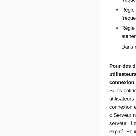
Règle 
fréque
Règle 
authen
Dans c
Pour des d
utilisateur
connexion
Si les poli
utilisateurs
connexion e
« Serveur n
serveur. Il 
expiré. Pou