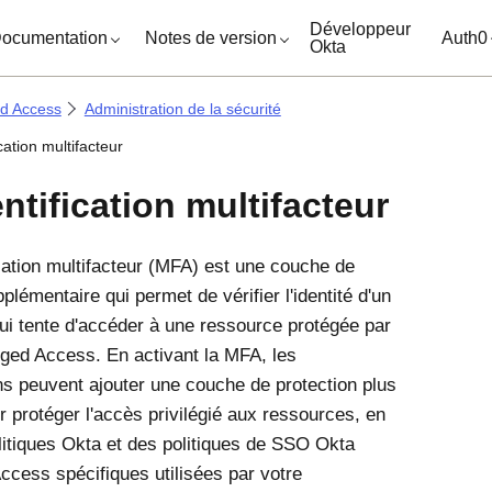
ocuments
Développeur
ocumentation
Notes de version
Auth0
Okta
ed Access
Administration de la sécurité
cation multifacteur
ntification multifacteur
ication multifacteur (MFA) est une couche de
plémentaire qui permet de vérifier l'identité d'un
 qui tente d'accéder à une ressource protégée par
eged Access
. En activant la MFA, les
ns peuvent ajouter une couche de protection plus
r protéger l'accès privilégié aux ressources, en
litiques Okta et des politiques de SSO
Okta
Access
spécifiques utilisées par votre