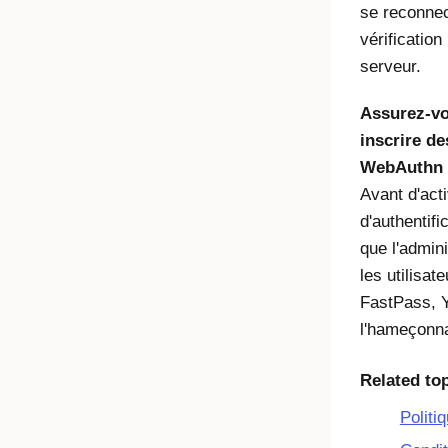
se reconnec
vérificatio
serveur.
Assurez-vou
inscrire d
WebAuthn p
Avant d'act
d'authentif
que l'admin
les utilisat
FastPass, 
l'hameçonn
Related to
Politi