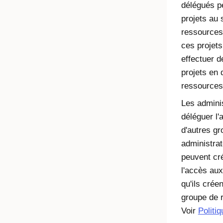
délégués pe
projets au 
ressources,
ces projets
effectuer d
projets en 
ressources
Les admini
déléguer l'
d'autres gr
administra
peuvent cré
l'accès aux
qu'ils crée
groupe de r
Voir
Politi