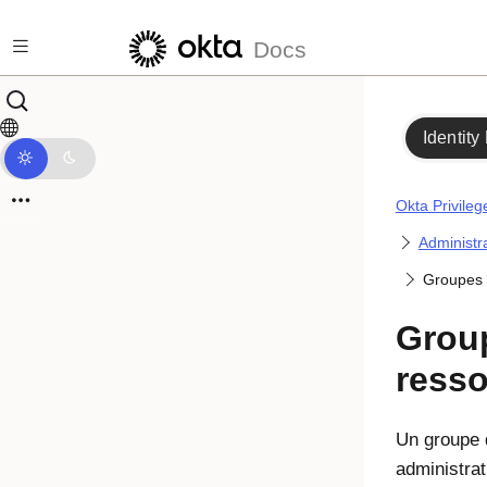
Passer au contenu principal
Docs
Identity
Okta Privile
Administr
Groupes 
Grou
ress
Un groupe 
administrat