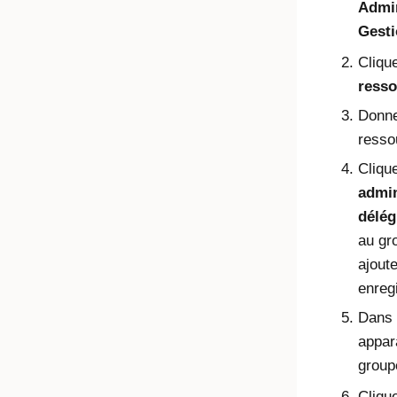
Admin
Gesti
Cliqu
resso
Donne
resso
Cliqu
admin
délé
au gr
ajout
enreg
Dans 
appar
group
Cliqu