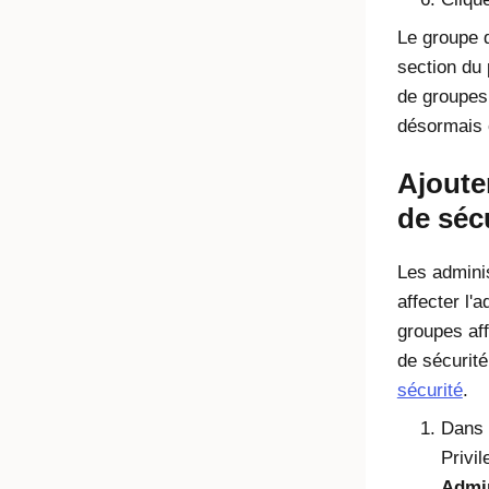
Le groupe d
section du 
de groupes
désormais c
Ajoute
de séc
Les admini
affecter l'
groupes aff
de sécurité
sécurité
.
Dans 
Privi
Admin