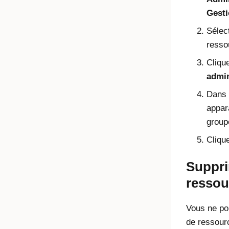
Gesti
Sélec
resso
Cliqu
admin
Dans 
appar
group
Cliqu
Suppri
ressou
Vous ne po
de ressourc