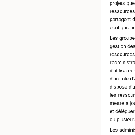
projets que
ressources
partagent 
configurati
Les groupes
gestion de
ressources
l'administr
d'utilisateu
d'un rôle d
dispose d'u
les ressour
mettre à j
et délégue
ou plusieur
Les admini