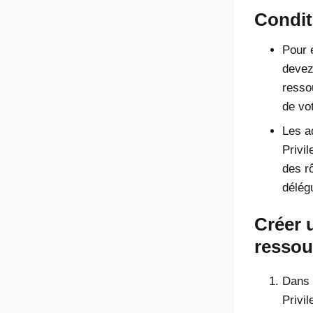
Condit
Pour 
devez 
ress
de vo
Les a
Privi
des r
délég
Créer 
ressou
Dans 
Privi