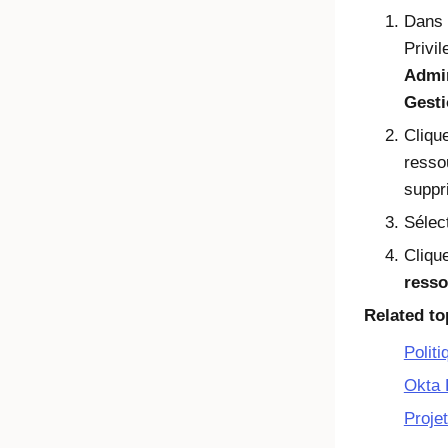
Dans 
Privi
Admin
Gesti
Cliqu
resso
suppr
Sélec
Cliqu
resso
Related to
Politi
Okta 
Proje