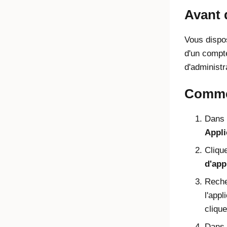
Avant
Vous dispo
d'un comp
d'administr
Commen
Dans 
Appli
Cliqu
d'app
Reche
l'appl
cliqu
Dans 