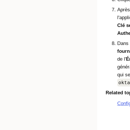
Après 
l'appl
Clé s
Authe
Dans 
fourn
de l'
É
génér
qui s
okta
Related to
Confi