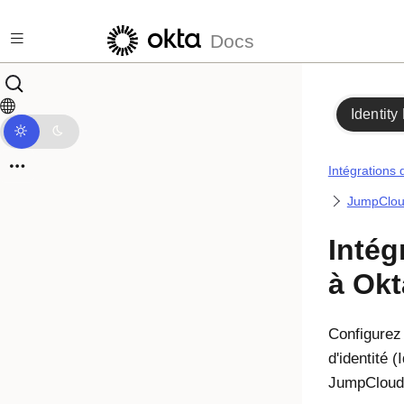
Passer au contenu principal
Docs
Identity
Intégrations 
JumpClo
Inté
à
Okt
Configure
d'identité (
JumpCloud