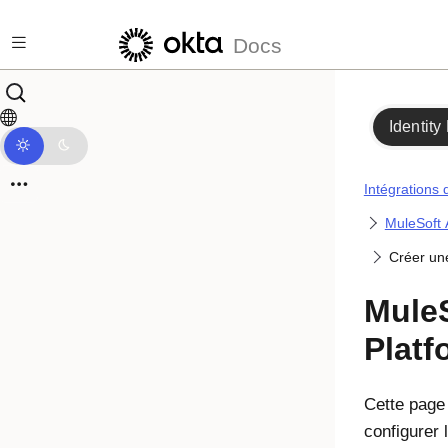
Passer au contenu principal
Docs
Identity
Intégrations 
MuleSoft 
Créer un
MuleS
Platf
Cette page 
configurer 