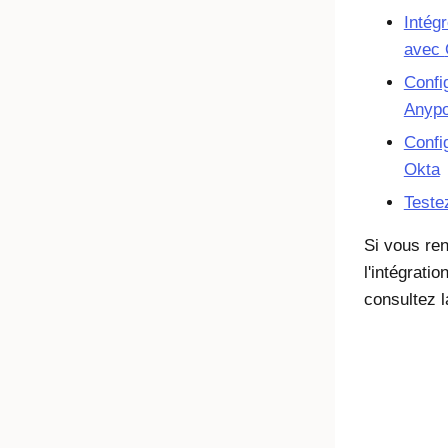
Intég
avec
Confi
Anypo
Confi
Okta
Testez
Si vous re
l'intégrati
consultez 