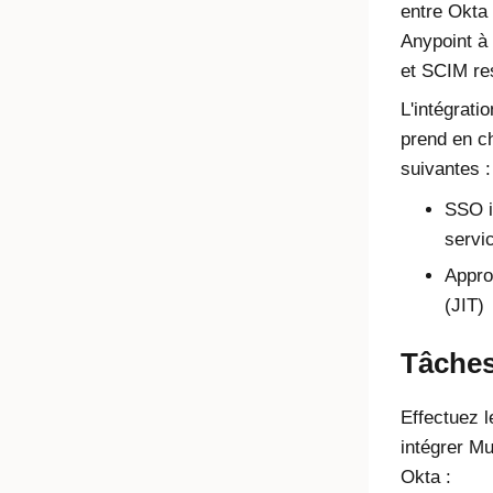
entre
Okta
Anypoint
à 
et SCIM re
L'intégrati
prend en ch
suivantes :
SSO i
servi
Appro
(JIT)
Tâche
Effectuez 
intégrer
Mu
Okta
: