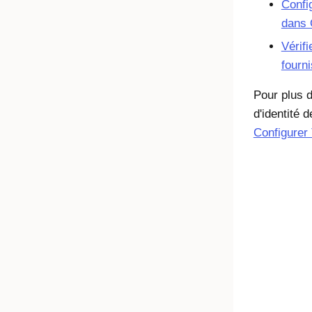
Confi
dans 
Vérifi
fourn
Pour plus d
d'identité 
Configurer