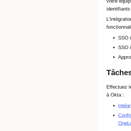
votre équip
identifiant
L'intégrati
fonctionnal
SSO in
SSO i
Appro
Tâche
Effectuez 
à Okta :
Intég
Confi
OneL