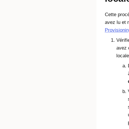
Cette proc
avez lu et 
Provisioni
Vérif
avez 
locale