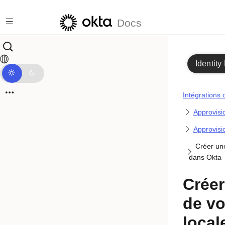
Passer au contenu principal
Docs
Identity
Intégrations 
Approvis
Approvisi
Créer une
dans Okta
Créer
de vo
loca