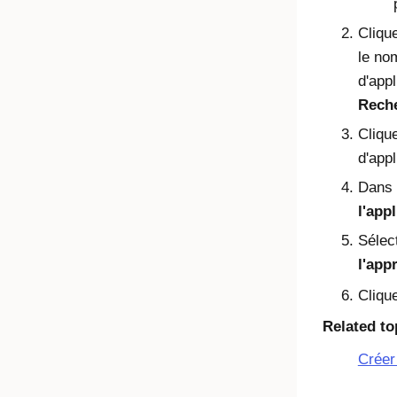
Cliqu
le no
d'app
Rech
Clique
d'appl
Dans 
l'app
Sélec
l'app
Cliqu
Related to
Créer