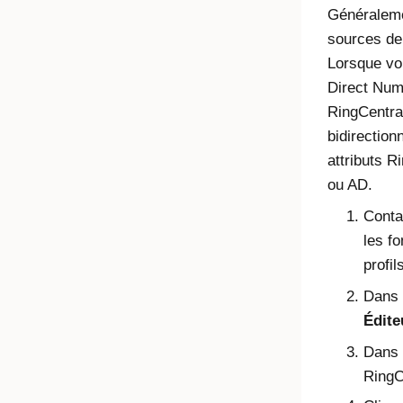
Généralem
sources de 
Lorsque vo
Direct Num
RingCentral
bidirection
attributs R
ou AD.
Conta
les fo
profil
Dans l
Édite
Dans 
RingC