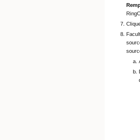
Rempl
RingC
Cliqu
Facult
source
sourc