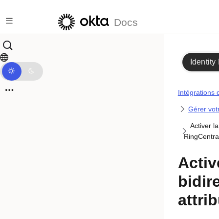
Passer au contenu principal
Docs
Identity
Intégrations 
Gérer vot
Activer l
RingCentra
Activ
bidir
attri