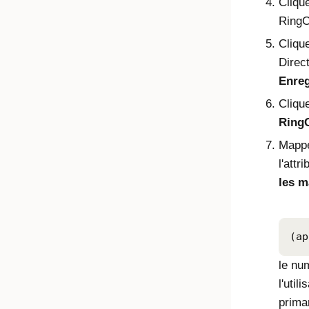
Cliqu
RingC
Cliqu
Direc
Enreg
Cliqu
RingC
Mappe
l'attr
les 
(ap
le num
l'util
prima