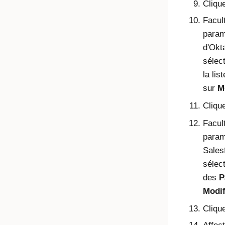
Cliqu
Facult
param
d'
Okt
sélec
la lis
sur
M
Cliqu
Facult
param
Sales
sélec
des
P
Modif
Cliqu