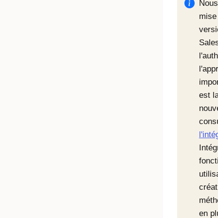
Nous 
mise 
versi
Sales
l'aut
l'app
impor
est l
nouve
cons
l'int
Inté
fonct
utili
créat
méth
en pl