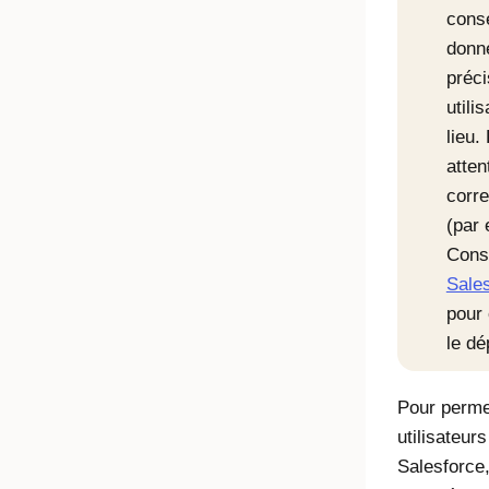
cons
donné
préci
utili
lieu.
atten
corre
(par
Cons
Sales
pour 
le d
Pour perme
utilisateur
Salesforce,