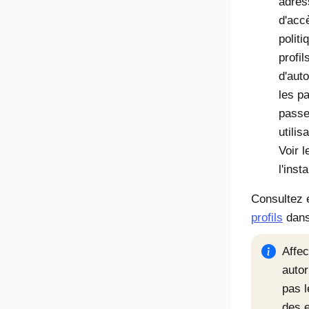
adres
d'acc
polit
profi
d'auto
les pa
passe 
utilis
Voir l
l'inst
Consultez
profils
dans
Affec
autor
pas l
des e