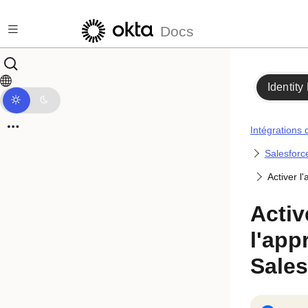
Passer au contenu principal
Docs
Identity
Intégrations 
Salesforc
Activer l
Activ
l'app
Sales