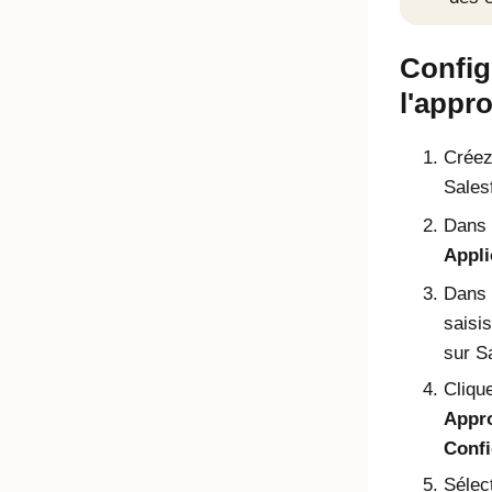
Config
l'appr
Créez
Sales
Dans 
Appli
Dans 
saisi
sur S
Clique
Appr
Confi
Sélec