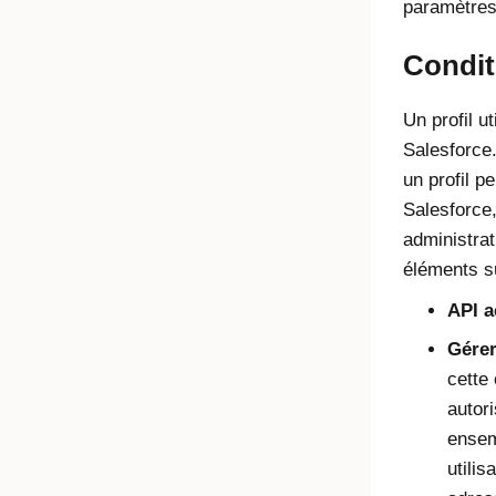
paramètres
Condit
Un profil u
Salesforce
un profil p
Salesforce,
administrat
éléments s
API a
Gérer
cette 
autori
ensem
utilis