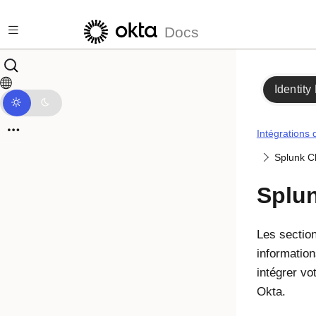
Passer au contenu principal
Docs
Identity
Intégrations 
Splunk C
Splu
Les section
informatio
intégrer vo
Okta
.