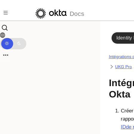
Passer au contenu principal
Docs
Identity
Intégrations 
UKG Pro
Intég
Okta
Créer
rappo
IDde 