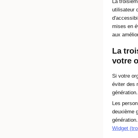
La troisiè
utilisateur
d'accessibi
mises en év
aux amélior
La tro
votre 
Si votre or
éviter des 
génération.
Les person
deuxième g
génération.
Widget
(tro