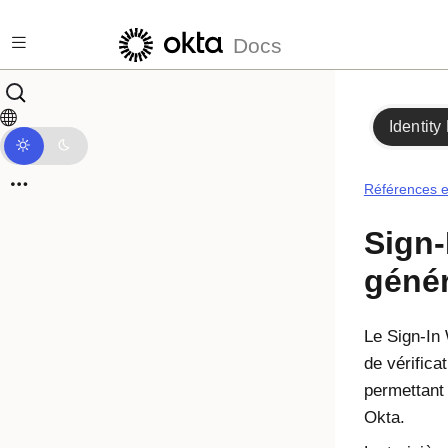
Passer au contenu principal
Docs
Identity
Références et
Sign-
génér
Le
Sign-In
de vérificat
permettant 
Okta
.