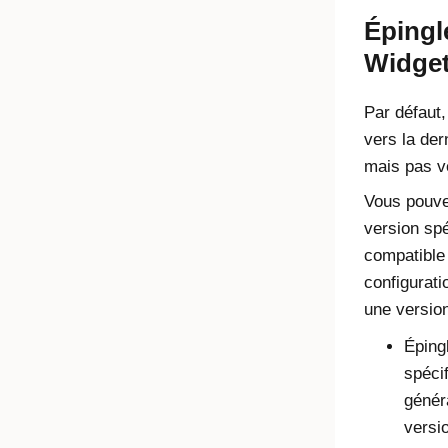
Épingl
Widge
Par défaut,
vers la der
mais pas v
Vous pouve
version spé
compatible 
configurati
une version
Éping
spéci
génér
versio