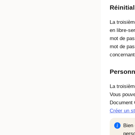
Réinitia
La troisièm
en libre-se
mot de pass
mot de pass
concernant 
Personn
La troisièm
Vous pouvez
Document O
Créer un st
Bien
perso