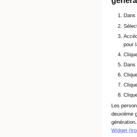
généra
Dans l
Sélec
Accéd
pour 
Clique
Dans 
Cliqu
Cliqu
Cliqu
Les person
deuxième g
génération.
Widget
(tro