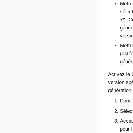
Mettr
sélect
7^
. C
génér
versi
Mettr
(asté
génér
Activez le
version sp
génération.
Dans l
Sélec
Accéd
pour 