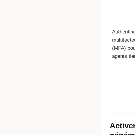
Authentifi
multifacte
(MFA) pou
agents tie
Active