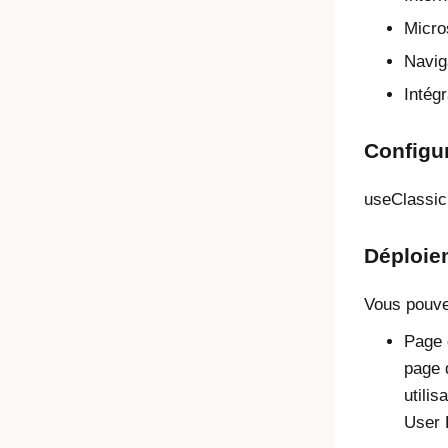
Micro
Navig
Intég
Configu
useClassic
Déploie
Vous pouvez
Page 
page 
utilis
User 