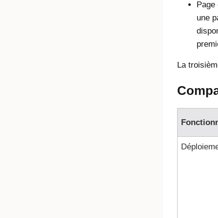
Page 
une p
dispo
premi
La troisiè
Compar
Fonctionn
Déploieme