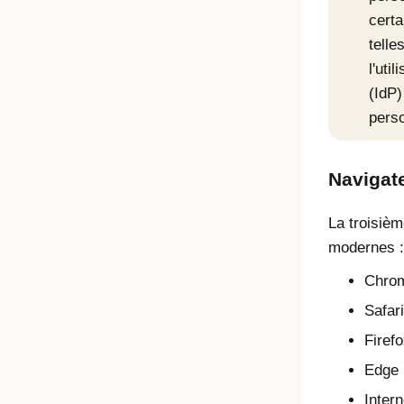
certa
telle
l'uti
(IdP
perso
Navigat
La troisièm
modernes :
Chro
Safari
Firef
Edge
Intern