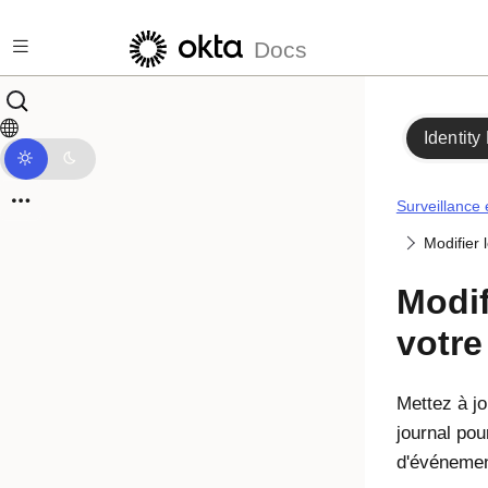
Passer au contenu principal
Docs
Identity
Surveillance 
Modifier l
Modif
votre
Mettez à jo
journal pou
d'événemen