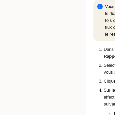
Vous
le fl
fois
flux 
le re
Dans l
Rapp
Sélect
vous 
Cliqu
Sur l
effect
suiva