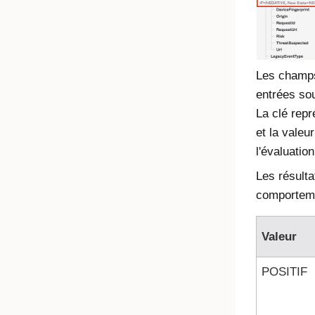
Les cham
entrées sou
La clé rep
et la valeu
l'évaluati
Les résulta
comporteme
Valeur
POSITIF