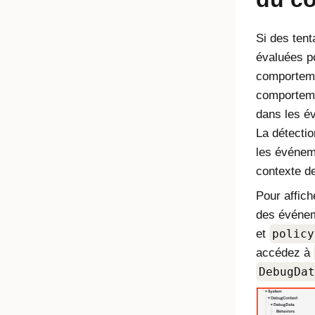
Si des tent
évaluées p
comportemen
comporteme
dans les é
La détecti
les événem
contexte d
Pour affich
des événe
et
policy
accédez à
DebugDat