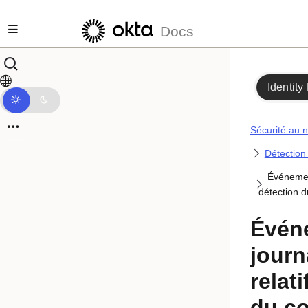
Passer au contenu principal
Docs
Identity
Sécurité au n
Détection
Événemen
détection 
Évén
journ
relat
du c