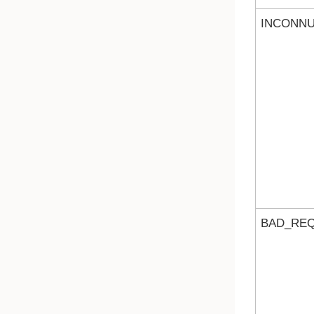
INCONN
BAD_RE