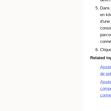
Dans
en kil
d'une
consi
parco
conne
Cliqu
Related to
Ajout
de po
Ajout
compo
connex