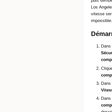
puis sembl
Los Angeles
vitesse se
impossible
Démarr
Dans l
Sécur
comp
Cliqu
comp
Dans 
Vites
Dans
comp
descr