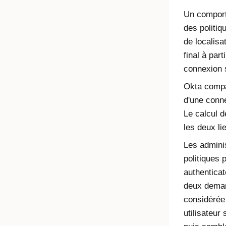
Un comporte
des politi
de localisa
final à par
connexion 
Okta
compar
d'une conne
Le calcul d
les deux li
Les admini
politiques
authenticat
deux deman
considérée
utilisateur