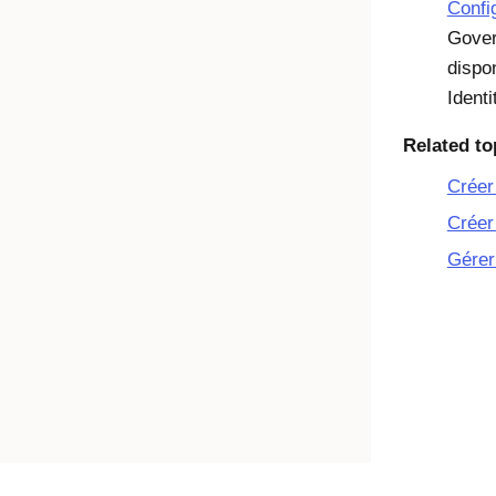
Confi
Gover
dispo
Ident
Related to
Créer
Créer
Gérer