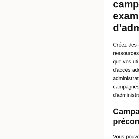
camp
exami
d'adm
Créez des 
ressources 
que vos uti
d'accès ad
administrat
campagnes 
d'administr
Campa
précon
Vous pouv