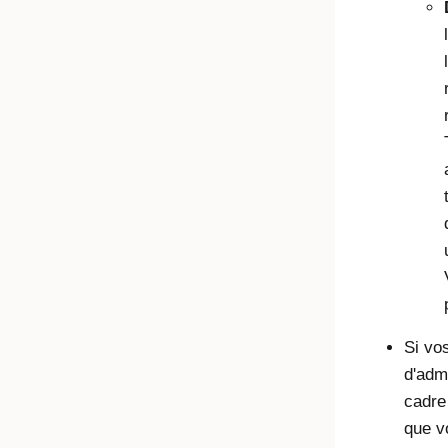
Si vo
d'adm
cadre
que v