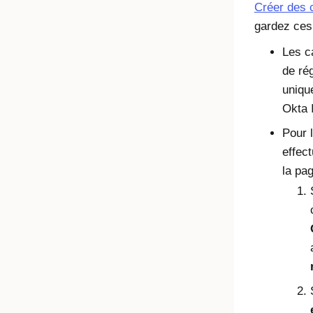
Créer des 
gardez ces 
Les c
de rég
uniqu
Okta 
Pour 
effec
la pa