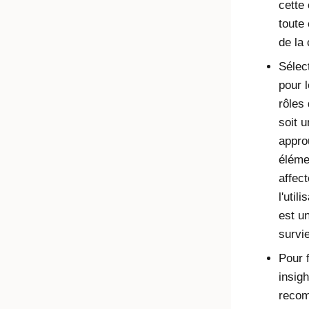
cette
toute
de la
Sélec
pour 
rôles 
soit u
appro
élémen
affect
l'util
est un
survi
Pour 
insig
recom