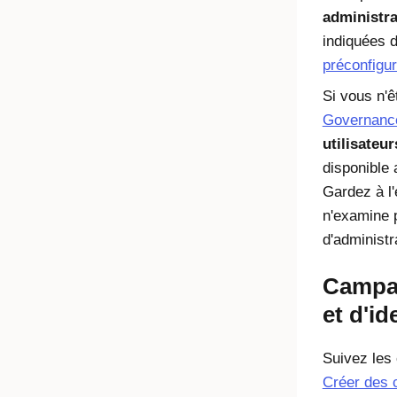
administra
indiquées 
préconfigu
Si vous n'
Governanc
utilisateur
disponible
Gardez à l
n'examine p
d'administr
Campa
et d'id
Suivez les
Créer des 