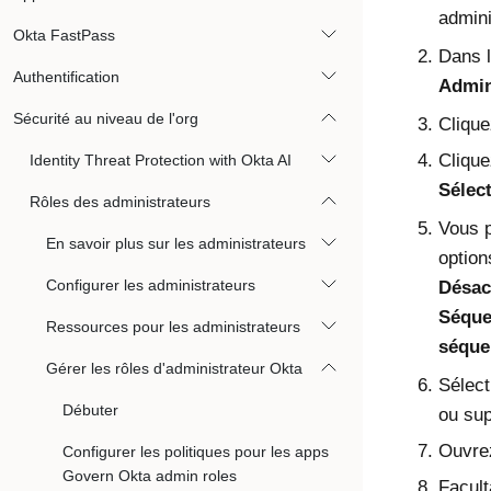
admini
Okta FastPass
Dans l
Authentification
Admin
Sécurité au niveau de l'org
Cliqu
Cliqu
Identity Threat Protection with Okta AI
Sélec
Rôles des administrateurs
Vous p
En savoir plus sur les administrateurs
option
Configurer les administrateurs
Désac
Séque
Ressources pour les administrateurs
séque
Gérer les rôles d'administrateur Okta
Sélect
Débuter
ou sup
Ouvrez
Configurer les politiques pour les apps
Govern Okta admin roles
Facult