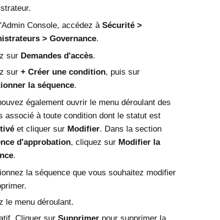
strateur.
'
Admin Console
, accédez à
Sécurité
istrateurs
Governance
.
ez sur
Demandes d'accès
.
ez sur
+ Créer une condition
, puis sur
tionner la séquence
.
ouvez également ouvrir le menu déroulant des
s associé à toute condition dont le statut est
tivé
et cliquer sur
Modifier
. Dans la section
nce d'approbation
, cliquez sur
Modifier la
nce
.
ionnez la séquence que vous souhaitez modifier
primer.
 le menu déroulant.
atif. Cliquer sur
Supprimer
pour supprimer la