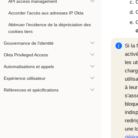
API access management
C
C
Accorder l'accès aux adresses IP Okta
C
Atténuer l'incidence de la dépréciation des
cookies tiers
Gouvernance de l'identité
Si la
activ
Okta Privileged Access
les u
Automatisations et appels
charg
Expérience utilisateur
utili
à leu
Références et spécifications
s'ass
bloqu
indis
redir
une l
délég