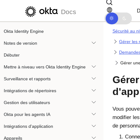
Passer au contenu principal
Passer à la navigation dans les d
D
Docs
Sécurité au ni
Okta Identity Engine
Gérer les 
Notes de version
Demandes d
Débuter
Gérer une
Mettre à niveau vers Okta Identity Engine
Gérer
Surveillance et rapports
d'app
Intégrations de répertoires
Gestion des utilisateurs
Vous pouvez
Okta pour les agents IA
modifier le
de personna
Intégrations d'application
Connec
Appareils