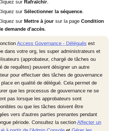
liquez sur
Rafraîchir
.
liquez sur
Sélectionner la séquence
.
liquez sur
Mettre à jour
sur la page
Condition
de demande d'accès
.
 fonction
Access Governance - Délégués
est
ée dans votre org, les super administrateurs et
tilisateurs (approbateur, chargé de tâches ou
é de requêtes) peuvent désigner un autre
sateur pour effectuer des tâches de gouvernance
r place en qualité de délégué. Cela permet de
urer que les processus de gouvernance ne se
ent pas lorsque les approbateurs sont
ponibles ou que les tâches doivent être
igées vers d'autres parties prenantes pendant
ongue période. Consultez la section
Affecter un
ué à partir de l'Admin Console
et
Gérer les