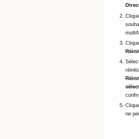
Direc
Clique
souhai
multif
Cliqu
Réini
Sélec
réinit
Réini
sélec
confir
Cliqu
ne pe