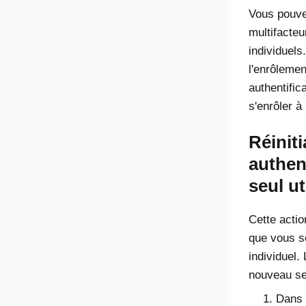
Vous pouvez 
multifacteu
individuels
l'enrôlemen
authentifica
s'enrôler à
Réiniti
authen
seul ut
Cette actio
que vous sé
individuel. 
nouveau ses
Dans l