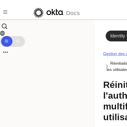
Passer au contenu principal
Docs
Identity
Gestion des u
Réinitiali
les utilisat
Réini
l'aut
multi
utili