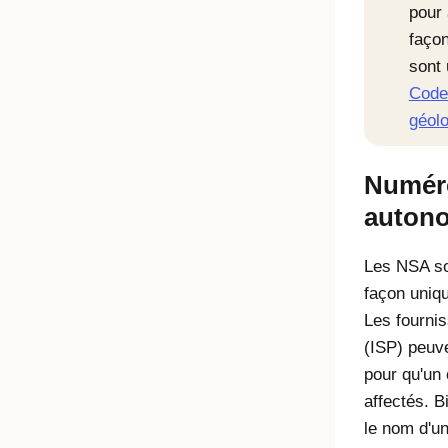
pour 
façon
sont 
Codes
géolo
Numér
auton
Les NSA son
façon uniqu
Les fournis
(ISP) peuv
pour qu'un 
affectés. B
le nom d'un