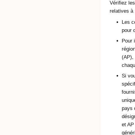
Vérifiez le
relatives à
Les c
pour d
Pour 
régio
(AP),
chaqu
Si vo
spécif
fourn
uniqu
pays 
désig
et AP
génér