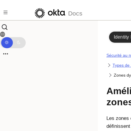
Passer au contenu principal
Docs
Identity
Sécurité au n
Types de 
Zones dy
Améli
zone
Les zones 
définissent