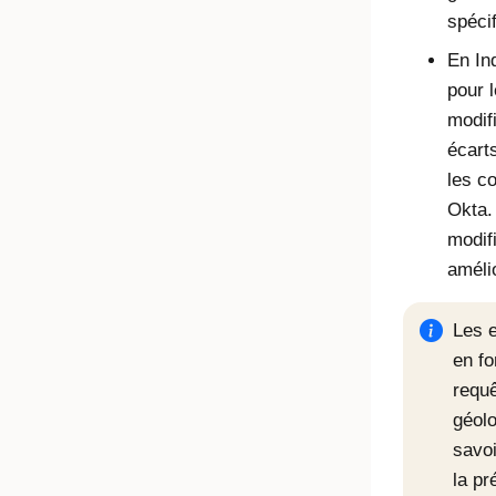
spécif
En In
pour 
modif
écart
les c
Okta.
modif
améli
Les 
en fo
requê
géol
savoi
la pr