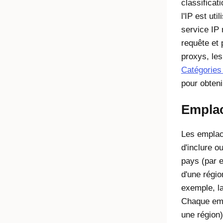
classificat
l'IP est uti
service IP
requête et 
proxys, les
Catégories 
pour obteni
Empla
Les emplac
d'inclure o
pays (par 
d'une régio
exemple, la
Chaque emp
une région)