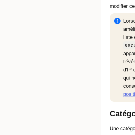
modifier ce
Lors
améli
liste
sec
appar
l'évé
d'IP 
qui n
cons
posit
Catégo
Une catégo