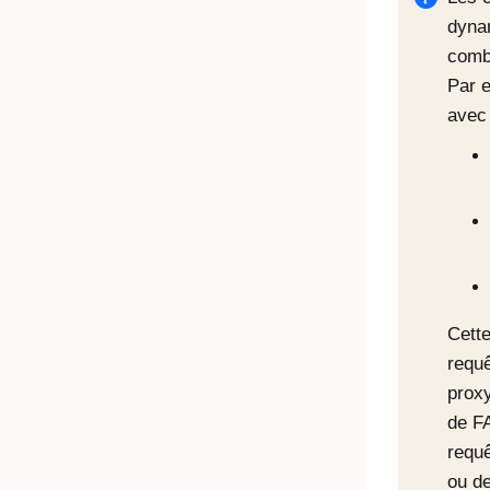
dyna
combi
Par 
avec 
Cett
requ
prox
de F
requ
ou d