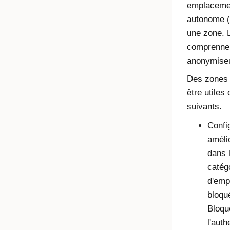
emplacemen
autonome (
une zone. 
comprennen
anonymise
Des zones 
être utiles 
suivants.
Confi
amélio
dans 
catégo
d'emp
bloqué
Bloque
l'auth