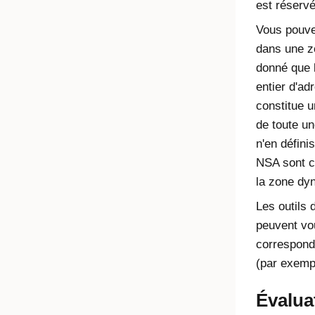
est réserv
Vous pouve
dans une z
donné que 
entier d'ad
constitue u
de toute un
n'en défini
NSA sont c
la zone dy
Les outils
peuvent vo
correspond
(par exemp
Évalua