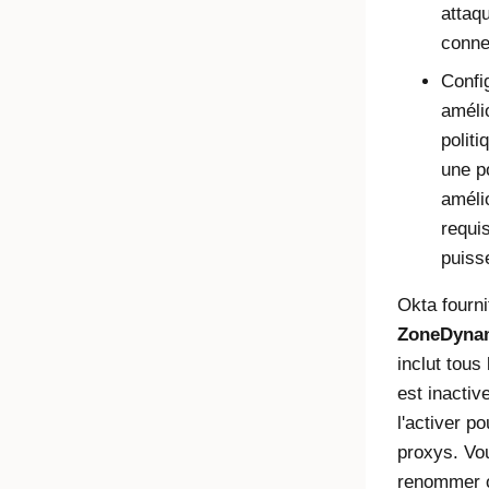
attaq
connex
Confi
améli
politi
une p
amélio
requis
puiss
Okta fourn
ZoneDynam
inclut tous
est inactiv
l'activer 
proxys. Vo
renommer o