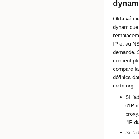
dynami
Okta
vérifi
dynamique 
l'emplacem
IP et au NSA
demande. Si
contient pl
compare la 
définies da
cette org.
Si l'a
d'IP 
proxy
l'IP d
Si l'a