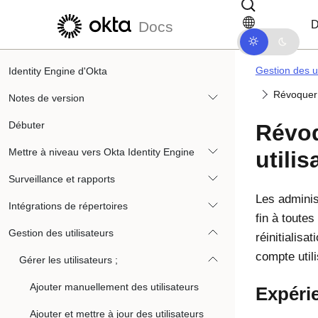
Passer au contenu principal
Passer à la navigation dans les d
D
Docs
Gestion des ut
Identity Engine d'Okta
Révoquer t
Notes de version
Débuter
Révoq
Mettre à niveau vers Okta Identity Engine
utilis
Surveillance et rapports
Les adminis
Intégrations de répertoires
fin à toutes
Gestion des utilisateurs
réinitialisa
compte util
Gérer les utilisateurs ;
Ajouter manuellement des utilisateurs
Expérie
Ajouter et mettre à jour des utilisateurs