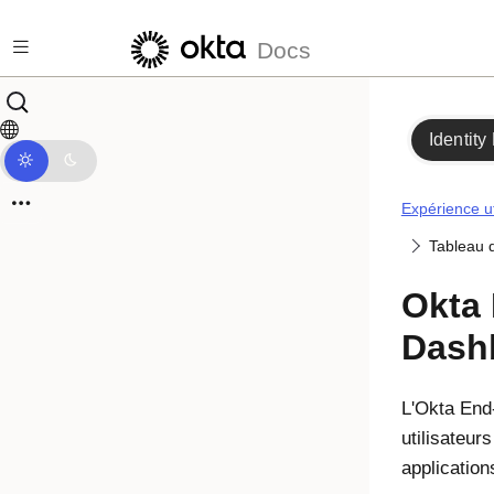
Passer au contenu principal
Docs
Identity
Expérience ut
Tableau d
Okta
Dash
L'Okta End
utilisateur
application