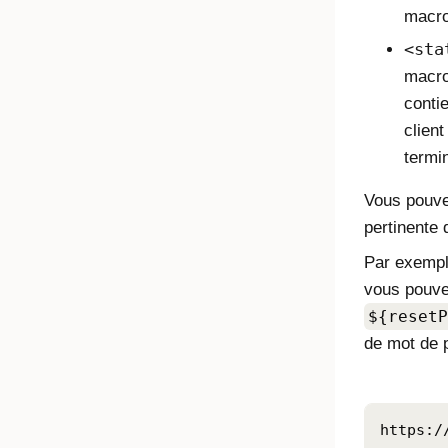
macr
sta
macr
contie
client
termi
Vous pouve
pertinente
Par exempl
vous pouve
${resetP
de mot de p
https:/