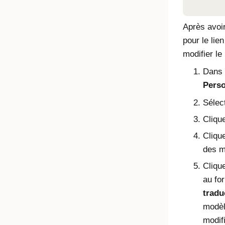
Après avoir
pour le lie
modifier le
Dans l
Perso
Sélec
Cliqu
Cliqu
des m
Cliqu
au fo
tradu
modèl
modifi