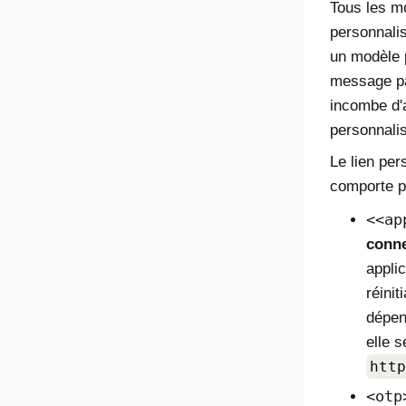
Tous les mo
personnali
un modèle 
message pa
incombe d'
personnali
Le lien per
comporte p
<ap
conn
applic
réinit
dépend
elle 
http
otp