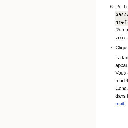
Reche
pass
href
Remp
votre 
Cliqu
La la
appar
Vous 
modèl
Consu
dans 
mail
.