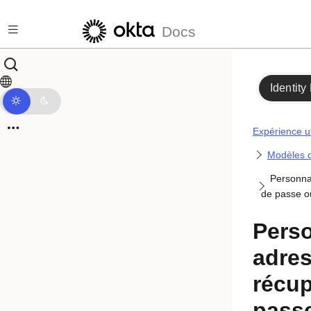
Passer au contenu principal
Docs
Identity
Expérience ut
Modèles d
Personna
de passe o
Perso
adres
récup
passe