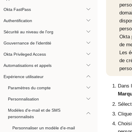
perso
Okta FastPass
domai
dispo
Authentification
perso
Sécurité au niveau de l'org
Okta 
Gouvernance de l'identité
de me
Les é
Okta Privileged Access
de cr
Automatisations et appels
perso
Expérience utilisateur
Dans l
Paramètres du compte
Marq
Personnalisation
Sélec
Modèles d'e-mail et de SMS
Cliqu
personnalisés
Choisi
Personnaliser un modèle d'e-mail
person