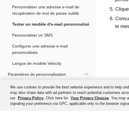
Personnaliser une adresse e-mail de
Cliqu
récupération de mot de passe oublié
Consul
Tester un modèle d'e-mail personnalisé
le mes
Personnaliser un SMS
Configurer une adresse e-mail
personnalisée
Langue de modèle Velocity
Paramètres de personnalisation
Okta Personal pour Workforce
We use cookies to provide the best website experience and to help und
may also share data with ad partners to reach potential customers acro
Tableau de bord de l'utilisateur final Okta
our
Privacy Policy
. Click here for
Your Privacy Choices
. You may al
signaling your preference via GPC, applicable only to the browser signal
Paramètres de l‘utilisateur final
Plug-in du navigateur Okta
©
2026
Okta, Inc. To