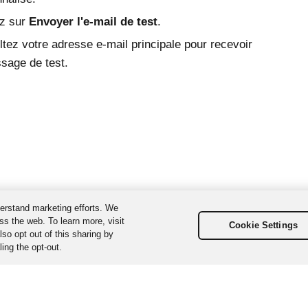
ez sur
Envoyer l'e-mail de test
.
tez votre adresse e-mail principale pour recevoir
sage de test.
erstand marketing efforts. We
ss the web. To learn more, visit
Cookie Settings
so opt out of this sharing by
ing the opt-out.
us droits réservés. Les différentes marques sont la propriété de leurs d