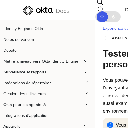
Passer au contenu principal
Passer à la navigation dans les d
D
Docs
Expérience uti
Identity Engine d'Okta
Tester un
Notes de version
Débuter
Teste
Mettre à niveau vers Okta Identity Engine
perso
Surveillance et rapports
Vous pouvez
Intégrations de répertoires
l'envoyant 
Gestion des utilisateurs
ainsi valide
aussi exami
Okta pour les agents IA
environneme
Intégrations d'application
Vous 
Appareils