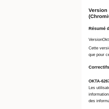
Version 
(Chromi
Résumé de
Version
Okt
Cette versi
que pour ce
Correctif
OKTA-626
Les utilisa
informations
des informa