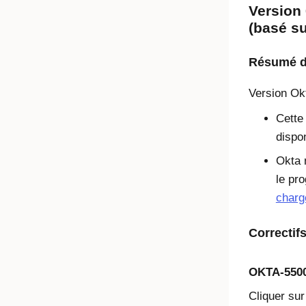
Version 
(basé s
Résumé de
Version
Ok
Cette
dispon
Okta 
le pro
charg
Correctif
OKTA-550
Cliquer sur