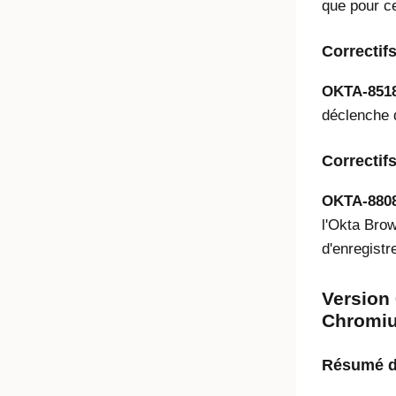
que pour ce
Correctif
OKTA-8518
déclenche 
Correctif
OKTA-8808
l'Okta Brow
d'enregistre
Version 
Chromium
Résumé de