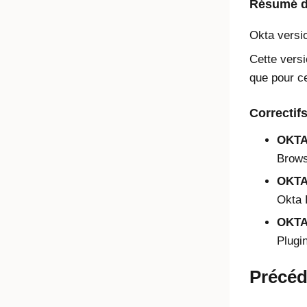
Résumé de
Okta
versi
Cette versi
que pour ce
Correctif
OKTA
Brows
OKTA
Okta 
OKTA
Plugi
Précéd