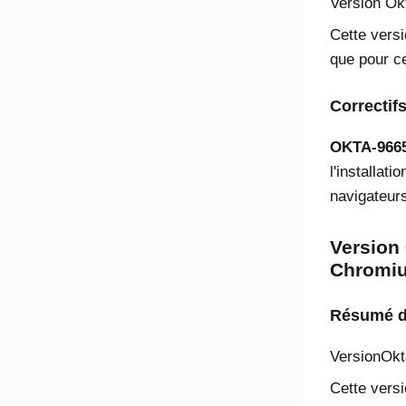
Version
Ok
Cette versi
que pour ce
Correctif
OKTA-966
l'installati
navigateurs
Version 
Chromiu
Résumé de
Version
Okt
Cette versi