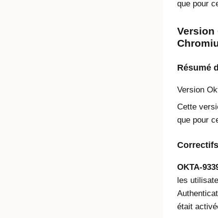
que pour ce
Version 
Chromiu
Résumé de
Version
Ok
Cette versi
que pour ce
Correctif
OKTA-9339
les utilisa
Authenticat
était activé