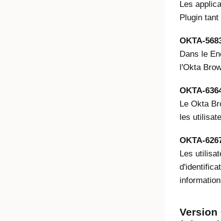
Les applic
Plugin tant 
OKTA-568
Dans le End
l'Okta Brow
OKTA-636
Le Okta Bro
les utilisa
OKTA-626
Les utilisa
d'identifica
information
Version 