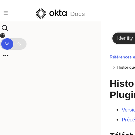
Passer au contenu principal
Docs
Identity
Références et
Historiqu
Histo
Plugi
Versi
Précé