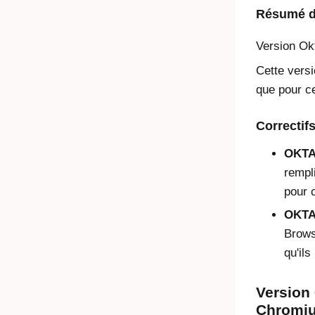
Résumé de
Version
Ok
Cette versi
que pour ce
Correctif
OKTA
rempli
pour 
OKTA
Browse
qu'ils
Version 
Chromium