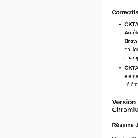
Correctif
OKTA
Améli
Brows
en li
cham
OKTA
éléme
l'élé
Version 
Chromium
Résumé de