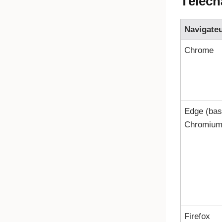
Téléch
Navigate
Chrome
Edge (bas
Chromium
Firefox