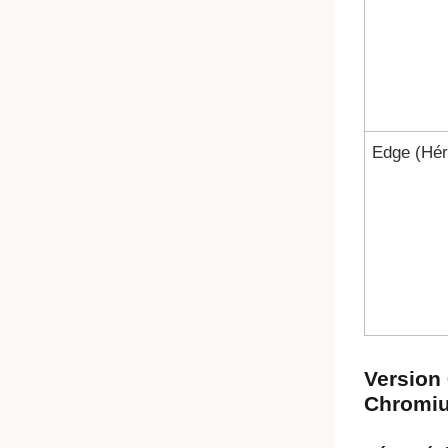
Edge (Hér
Version 
Chromium