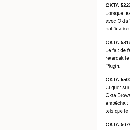
OKTA-522
Lorsque les
avec Okta V
notificatio
OKTA-531
Le fait de 
retardait l
Plugin.
OKTA-550
Cliquer sur
Okta Browse
empêchait l
tels que le
OKTA-567