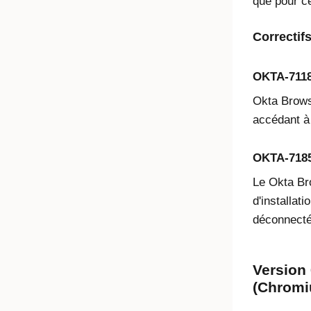
que pour ce
Correctif
OKTA-711
Okta Browse
accédant à 
OKTA-718
Le Okta Bro
d'installat
déconnecté
Version 
(Chromi