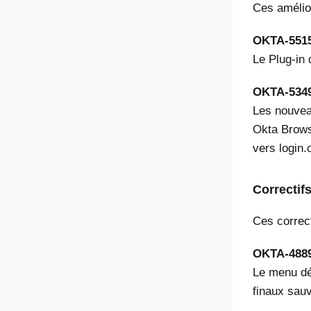
Ces amélior
OKTA-551
Le
Plug-in
OKTA-534
Les nouvea
Okta Browser
vers login.
Correctif
Ces correct
OKTA-488
Le menu dér
finaux sau