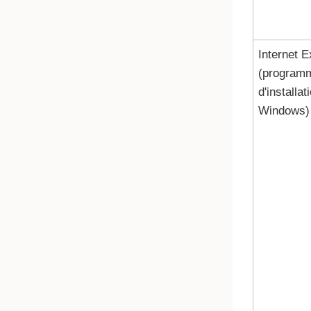
Internet E
(program
d'installat
Windows)