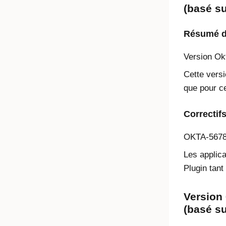
(basé s
Résumé de
Version
Ok
Cette versi
que pour ce
Correctif
OKTA-567
Les applic
Plugin tant 
Version 
(basé s