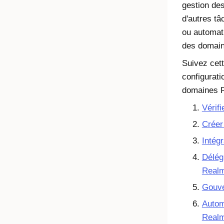
gestion de
d'autres tâ
ou automati
des domai
Suivez cet
configurati
domaines 
Vérifi
Créer
Intégr
Délég
Real
Gouve
Autom
Real