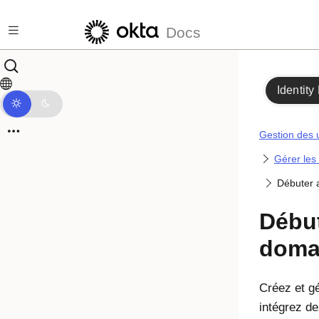
Passer au contenu principal
Docs
Identity
Gestion des u
Gérer le
Débuter 
Début
doma
Créez et g
intégrez de