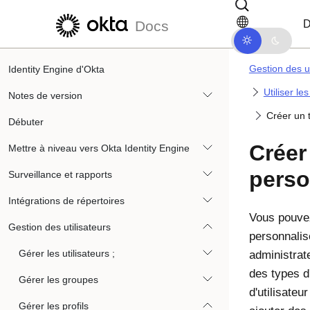
Passer au contenu principal
Passer à la navigation dans les d
D
Docs
Gestion des ut
Identity Engine d'Okta
Utiliser le
Notes de version
Créer un t
Débuter
Créer
Mettre à niveau vers Okta Identity Engine
perso
Surveillance et rapports
Intégrations de répertoires
Vous pouvez
Gestion des utilisateurs
personnalis
Gérer les utilisateurs ;
administrat
des types d'
Gérer les groupes
d'utilisateu
Gérer les profils