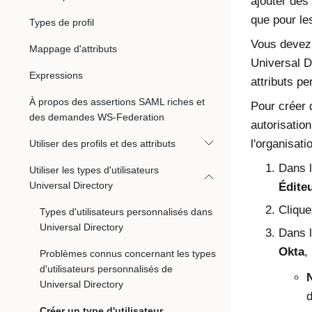
ajouter des
que pour les
Types de profil
Vous devez
Mappage d'attributs
Universal Di
Expressions
attributs p
À propos des assertions SAML riches et
Pour créer 
des demandes WS-Federation
autorisatio
l'organisati
Utiliser des profils et des attributs
Dans l
Utiliser les types d'utilisateurs
Universal Directory
Éditeu
Cliqu
Types d'utilisateurs personnalisés dans
Universal Directory
Dans l
Okta
,
Problèmes connus concernant les types
d'utilisateurs personnalisés de
Universal Directory
d
Créer un type d'utilisateur