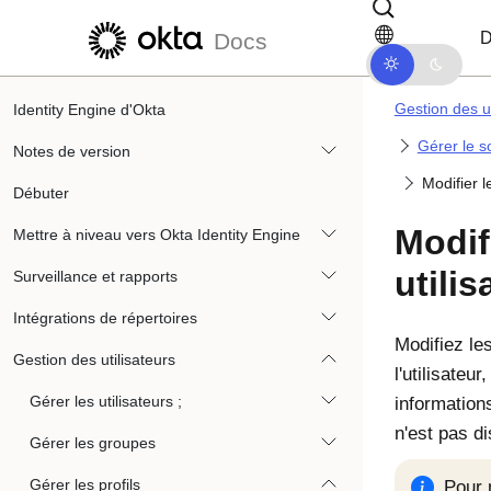
Passer au contenu principal
Passer à la navigation dans les d
D
Docs
Gestion des ut
Identity Engine d'Okta
Gérer le so
Notes de version
Modifier le
Débuter
Modifi
Mettre à niveau vers Okta Identity Engine
utilis
Surveillance et rapports
Intégrations de répertoires
Modifiez les
Gestion des utilisateurs
l'utilisateu
Gérer les utilisateurs ;
informations
n'est pas di
Gérer les groupes
Gérer les profils
Pour m