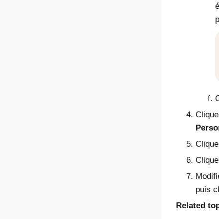
é
p
C
Clique
Perso
Clique
Cliqu
Modifie
puis c
Related to