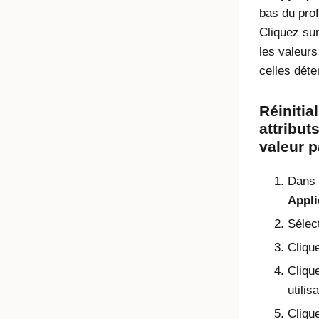
bas du profi
Cliquez sur
les valeurs
celles dét
Réinitia
attribut
valeur p
Dans l
Appli
Sélec
Clique
Cliqu
utilis
Cliqu