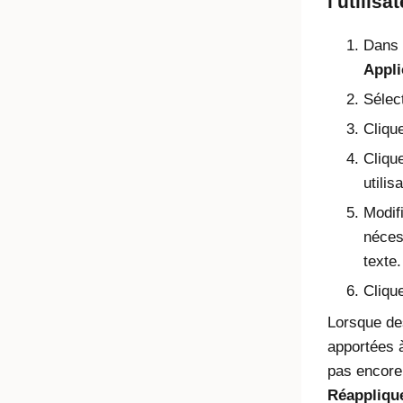
l'utilisa
Dans l
Appli
Sélec
Clique
Cliqu
utilis
Modif
néces
texte.
Cliqu
Lorsque des
apportées à
pas encore
Réappliqu