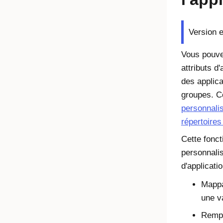
Version e
Vous pouve
attributs d'
des applica
groupes. C
personnalis
répertoires
Cette fonct
personnalis
d'applicati
Mappa
une va
Rempl