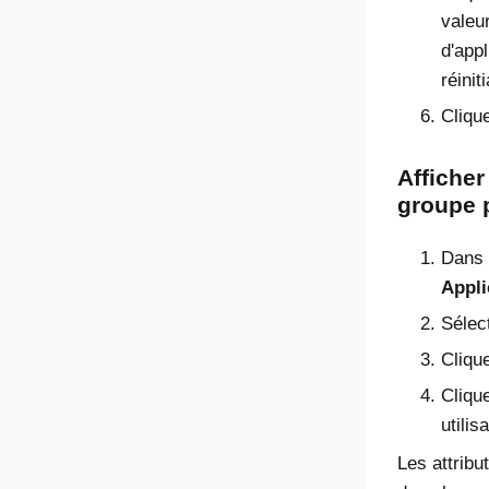
valeu
d'app
réiniti
Cliqu
Afficher
groupe 
Dans l
Appli
Sélec
Clique
Cliqu
utilis
Les attribu