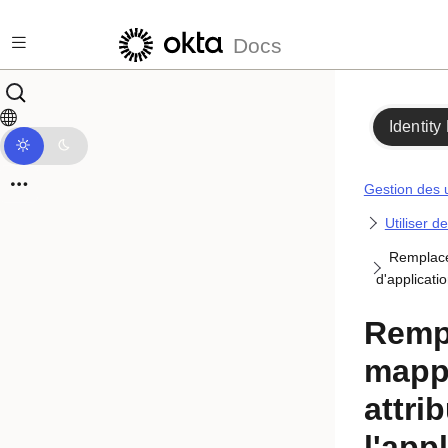
Passer au contenu principal
Docs
Identity
Gestion des u
Utiliser de
Remplace
d'applicati
Rempl
mapp
attri
l'app