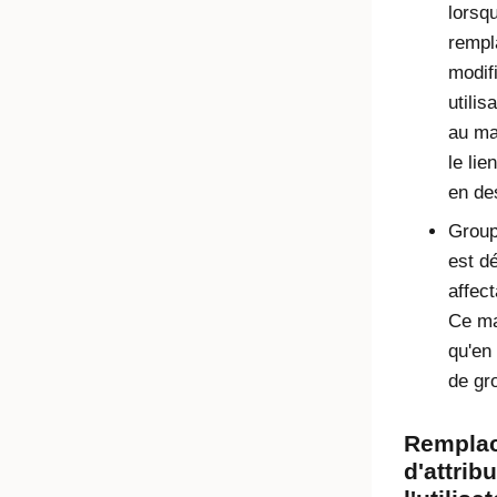
lorsq
rempl
modifi
utilis
au ma
le lie
en de
Groupe
est dé
affect
Ce ma
qu'en 
de gro
Remplac
d'attrib