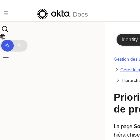
Passer au contenu principal
Docs
Identity
Gestion des u
Gérer le s
Hiérarchi
Prior
de pr
La page
So
hiérarchise