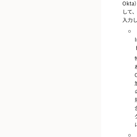
Okta
して
入力