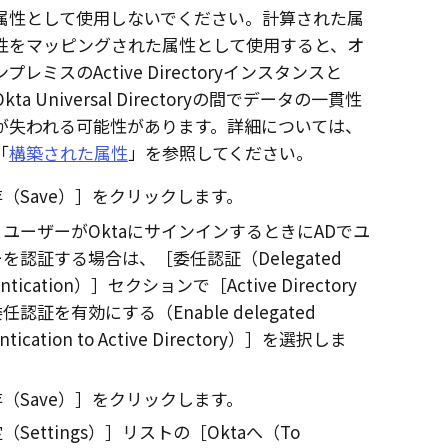
属性として使用しないでください。計算された属
性をマッピングされた属性として使用すると、オ
ンプレミスのActive Directoryインスタンスと
Okta Universal Directoryの間でデータの一貫性
が失われる可能性があります。詳細については、
「
構築された属性
」を参照してください。
（Save）
をクリックします。
。ユーザーが
Okta
にサインインするときにADでユ
ーを認証する場合は、
委任認証（Delegated
ntication）
セクションで
Active Directory
任認証を有効にする（Enable delegated
ntication to Active Directory）
を選択しま
（Save）
をクリックします。
（Settings）
リストの
Oktaへ（To