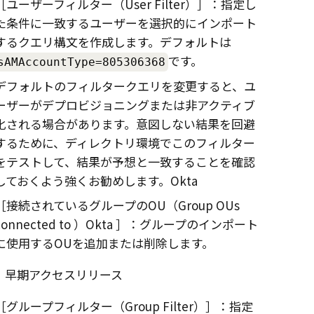
ユーザーフィルター（User Filter）
：指定し
た条件に一致するユーザーを選択的にインポート
するクエリ構文を作成します。デフォルトは
です。
sAMAccountType=805306368
デフォルトのフィルタークエリを変更すると、ユ
ーザーがデプロビジョニングまたは非アクティブ
化される場合があります。意図しない結果を回避
するために、ディレクトリ環境でこのフィルター
をテストして、結果が予想と一致することを確認
しておくよう強くお勧めします。
Okta
接続されているグループのOU（Group OUs
connected to ）
Okta
：グループのインポート
に使用するOUを追加または削除します。
早期アクセスリリース
グループフィルター（Group Filter）
：指定