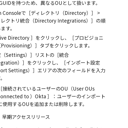
GUIDを持つため、異なるOUとして扱います。
 Console
で
ディレクトリ（Directory）
レクトリ統合（Directory Integrations）
の順
みます。
ive Directory
をクリックし、
プロビジョニ
rovisioning）
タブをクリックします。
（Settings）
リストの
統合
egration）
をクリックし、
インポート設定
rt Settings）
エリアの次のフィールドを入力
す。
接続されているユーザーのOU（User OUs
connected to ）
Okta
：ユーザーのインポート
に使用するOUを追加または削除します。
早期アクセスリリース