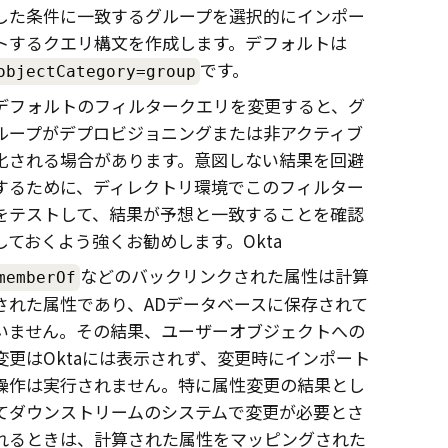
した条件に一致するグループを選択的にインポー
トするクエリ構文を作成します。デフォルトは
です。
objectCategory=group
デフォルトのフィルタークエリを変更すると、グ
ループがデプロビジョニングまたは非アクティブ
化される場合があります。意図しない結果を回避
するために、ディレクトリ環境でこのフィルター
をテストして、結果が予想と一致することを確認
しておくよう強くお勧めします。
Okta
などのバックリンクされた属性は計算
memberOf
された属性であり、ADデータベースに保存されて
いません。その結果、ユーザーオブジェクトへの
変更は
Okta
には表示されず、変更時にインポート
操作は実行されません。特に属性変更の結果とし
てダウンストリームのシステムで変更が必要とさ
れるときは、計算された属性をマッピングされた