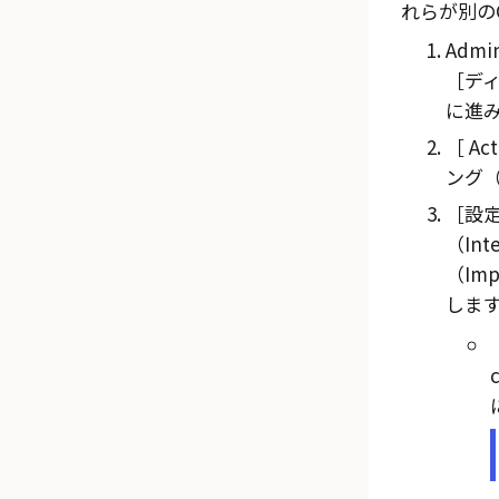
れらが別の
Admin
ディ
に進
Act
ング（P
設定
（Int
（Impo
しま