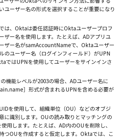
ユーザーの
Okta
へのサインイン方法に影響する
いユーザー名の形式を選択することが重要になり
では、
Okta
は委任認証時に
Okta
ユーザープロフ
ーザー名を使用します。たとえば、ADアプリユ
ザー名がsamAccountNameで、
Okta
ユーザー
ルのユーザー名（ログインフィールド）がUPN
ta
ではUPNを使用してユーザーをサインインさ
ンの機能レベルが2003の場合、ADユーザー名に
ain.name
形式が含まれるUPNを含める必要が
はGUIDを使用して、組織単位（OU）などのオブジ
意に識別します。OUの読み取りとマッチングの
Dを使用します。たとえば、AD内のOUを削除し、
持つOUを作成すると仮定します。Oktaでは、こ