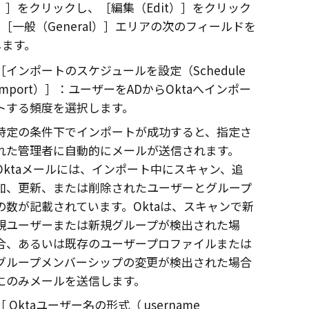
）
をクリックし、
編集（Edit）
をクリック
、
一般（General）
エリアの次のフィールドを
します。
インポートのスケジュールを設定（Schedule
Import）
：ユーザーをADから
Okta
へインポー
トする頻度を選択します。
特定の条件下でインポートが成功すると、指定さ
れた管理者に自動的にメールが送信されます。
Okta
メールには、インポート中にスキャン、追
加、更新、または削除されたユーザーとグループ
の数が記載されています。
Okta
は、スキャンで新
規ユーザーまたは新規グループが検出された場
合、あるいは既存のユーザープロファイルまたは
グループメンバーシップの変更が検出された場合
にのみメールを送信します。
Okta
ユーザー名の形式（ username