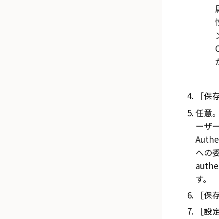
保存
任意
ーザ
Authe
への委
authe
す。
保存
設定