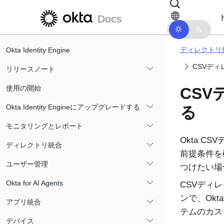
メインコンテンツにスキップ
ドキュメントナビゲーションにス
Docs
ディレクトリ
Okta Identity Engine
CSVデ
リリースノート
使用の開始
CS
Okta Identity Engineにアップグレードする
る
モニタリングとレポート
Okta
CSV
ディレクトリ統合
前提条件を
ユーザー管理
つけたい場
Okta for AI Agents
CSVディ
ンで、
Okta
アプリ統合
テムのカス
デバイス