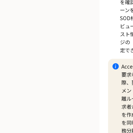
を確
ーン
SO
ビュ
スト
ジの
定で
Acc
要求
際、
メン
離ル
求者
を作
を同
務分