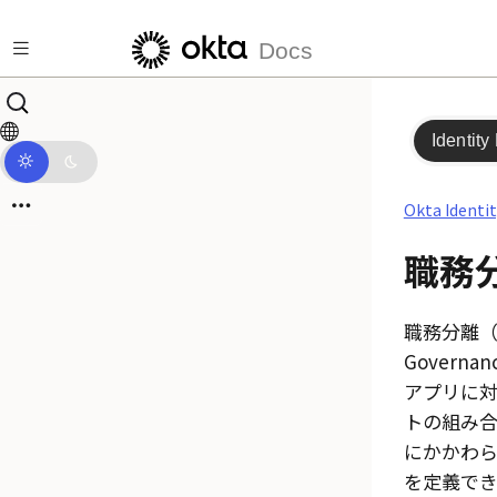
メインコンテンツにスキップ
Docs
Identity
Okta Identi
職務
職務分離（
Governanc
アプリに
トの組み
にかかわ
を定義でき