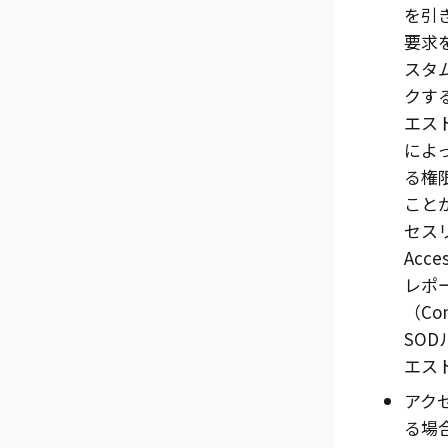
を引
要求
スタ
クす
エス
によ
る権
こと
セス
Acces
レポ
（Con
SO
エス
アク
る場