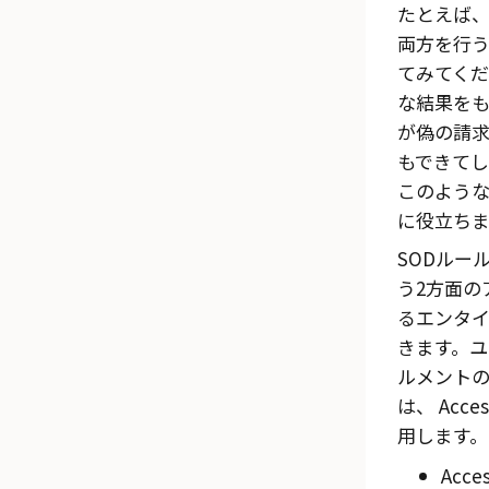
たとえば
両方を行
てみてく
な結果をも
が偽の請
もできてし
このよう
に役立ちま
SODルー
う2方面の
るエンタ
きます。
ルメント
は、
Acces
用します。
Acce