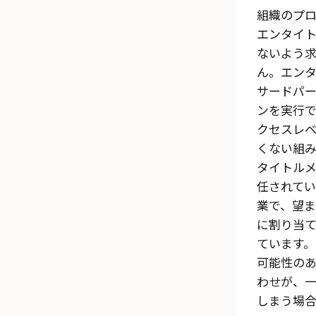
組織のプ
エンタイ
ないよう
ん。エン
サードパ
ンを実行
クセスレ
くない組
タイトル
任されて
業で、望
に割り当
ています
可能性の
わせが、
しまう場合