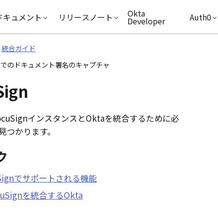
キップ
Okta
ドキュメント
リリースノート
Auth0
Developer
統合ガイド
ignでのドキュメント署名のキャプチャ
Sign
cuSignインスタンスと
Okta
を統合するために必
見つかります。
ク
uSignでサポートされる機能
cuSignを統合する
Okta