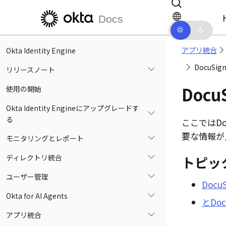
メインコンテンツにスキップ
ドキュメントナビゲーションにス
Docs
アプリ統合
Okta Identity Engine
DocuS
リリースノート
Docu
使用の開始
Okta Identity Engineにアップグレードす
る
ここではDo
要な情報が
モニタリングとレポート
ディレクトリ統合
トピッ
ユーザー管理
Doc
Okta for AI Agents
とDo
アプリ統合